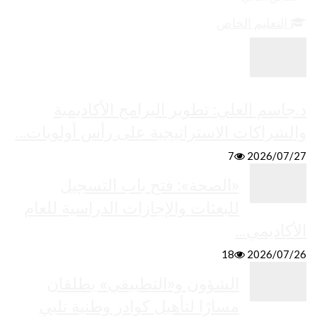
التعليم الخاص
د.جاسم العلي: تطوير البرامج الأكاديمية
والشراكات الاستراتيجية على رأس أولويات…
7
2026/07/27
«الصحة»: فتح باب التسجيل
للبعثات والإجازات الدراسية للعام
الأكاديمي…
18
2026/07/26
الشؤون و«التطبيقي» يطلقان
مسارًا لتأهيل كوادر وطنية تلبي