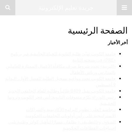
جريدة تعليم الإلكترونية
الصفحة الرئيسية
أخر الأخبار
جامعة الكويت تهيّئ طلبة الثانوية للحياة الجامعية عبر برنامج
«PRE» في نسخته الثانية
«التربية» تحدد شروط صرف مكافأة الأعمال الممتازة للعاملين
بالمدارس ورياض الأطفال
جامعة الكويت تحدد مواعيد تسجيل الطلبة للفصل الأول.. البداية
9 أغسطس
جامعة الكويت تقبل 8409 طالباً وطالبة للعام الجامعي الجديد
رئيس الوزراء يكرّم متفوقات الثانوية: أنتن فخر الكويت وثروتها
الحقيقية
د.جاسم العلي: تطوير البرامج الأكاديمية والشراكات
الاستراتيجية على رأس أولويات الجامعات الحكومية
الشؤون و«التطبيقي» يطلقان مسارًا لتأهيل كوادر وطنية تلبي
احتياجات القطاعات الحكومية