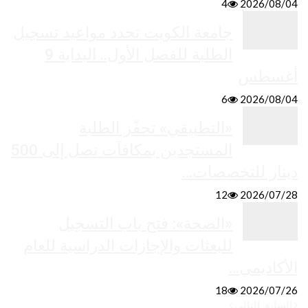
4
2026/08/04
جامعة الكويت تحدد مواعيد تسجيل
الطلبة للفصل الأول.. البداية 9
أغسطس
6
2026/08/04
«التطبيقي» تحفّز الطلبة
المستجدين بمكافآت تصل إلى 500
دينار للتخصصات…
12
2026/07/28
«الصحة»: فتح باب التسجيل
للبعثات والإجازات الدراسية للعام
الأكاديمي…
18
2026/07/26
السابق
التالي