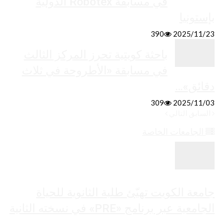
في مسابقة Robotex الدولية
بإستونيا
390
2025/11/23
باحثة كويتية تحرز المركز الثالث
في مسابقة «الأطروحة في ثلاث
دقائق»…
309
2025/11/03
السابق
التالي
الجامعات الخاصة
جامعة الكويت تهيّئ طلبة الثانوية للحياة
الجامعية عبر برنامج «PRE» في نسخته الثانية