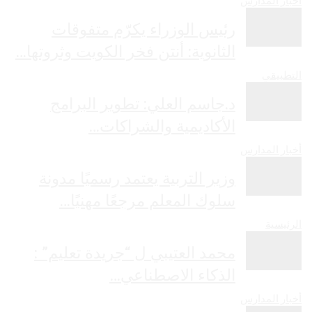
أخبار المدارس
رئيس الوزراء يكرّم متفوقات
الثانوية: أنتن فخر الكويت وثروتها…
التطبيقي
د.جاسم العلي: تطوير البرامج
الأكاديمية والشراكات…
أخبار المدارس
وزير التربية يعتمد رسميًا مدونة
سلوك المعلم مرجعًا مهنيًا…
الرئيسية
محمد العتيبي ل “جريدة تعليم” :
الذكاء الاصطناعي…
أخبار المدارس