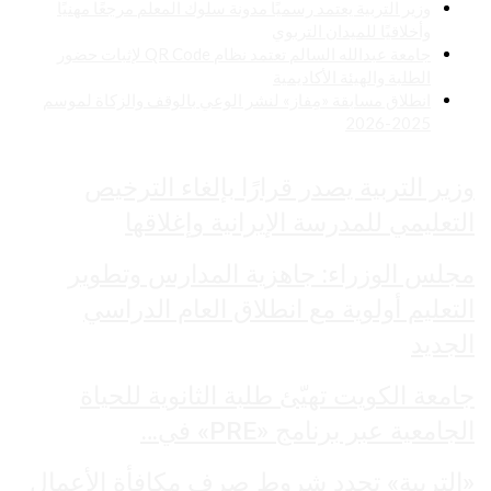
وزير التربية يعتمد رسميًا مدونة سلوك المعلم مرجعًا مهنيًا
وأخلاقيًا للميدان التربوي
جامعة عبدالله السالم تعتمد نظام QR Code لإثبات حضور
الطلبة والهيئة الأكاديمية
انطلاق مسابقة «مِفاز» لنشر الوعي بالوقف والزكاة لموسم
2025-2026
وزير التربية يصدر قرارًا بإلغاء الترخيص
التعليمي للمدرسة الإيرانية وإغلاقها
مجلس الوزراء: جاهزية المدارس وتطوير
التعليم أولوية مع انطلاق العام الدراسي
الجديد
جامعة الكويت تهيّئ طلبة الثانوية للحياة
الجامعية عبر برنامج «PRE» في…
«التربية» تحدد شروط صرف مكافأة الأعمال