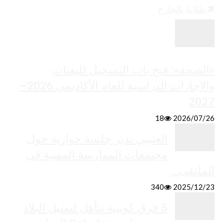
طلابنا بالخارج
«الصحة»: فتح باب التسجيل للبعثات
والإجازات الدراسية للعام الأكاديمي 2026–
2027
18
2026/07/26
العتيبي تدير جلسة حوارية حول
مجتمعات الممارسة المهنية في
الملتقى…
340
2025/12/23
5 فرق كويتية تتأهل لتمثيل البلاد