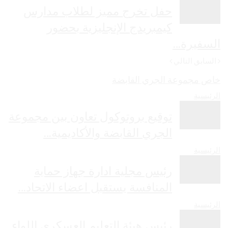
حفل تخرج مميز لطلاب مدارس
كيمبريدج الإنجليزية بحضور
السفيرة…
السابق
التالي
خاص مجموعة الجري القابضة
الرئيسية
توقيع بروتوكول تعاون بين مجموعة
الجري القابضة والأكاديمية…
الرئيسية
رئيس مجلية ادارة جهاز حماية
المنافسة يستقبل اعضاء الاتحاد…
الرئيسية
رئيس هيئة التعليم العسكري اللواء