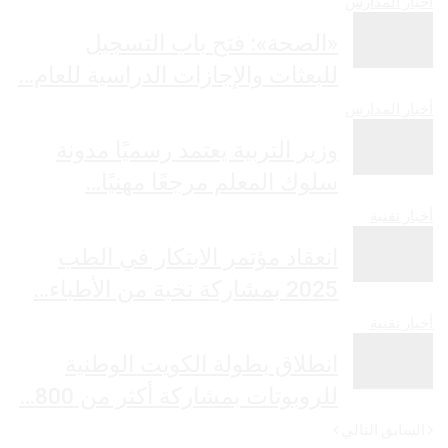
أخبار المدارس
«الصحة»: فتح باب التسجيل
للبعثات والإجازات الدراسية للعام…
أخبار المدارس
وزير التربية يعتمد رسميًا مدونة
سلوك المعلم مرجعًا مهنيًا…
أخبار تقنية
انعقاد مؤتمر الابتكار في الطب
2025 بمشاركة نخبة من الأطباء…
أخبار تقنية
انطلاق بطولة الكويت الوطنية
للروبوتات بمشاركة أكثر من 800…
السابق
التالي