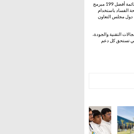
ولا يُعد هذا الإنجاز وليد اللحظة، بل هو امتداد لمسيرة مميزة؛ إذ سبق أن صنفتها الأمم المتحدة ضمن قائمة أفضل 199 مبرمج
أهلت ضمن أفضل 4 حلول عالمية لمكافحة الفساد باستخدام
 دول مجلس التعاون
الات التقنية والجودة،
رسي تستحق كل دعم