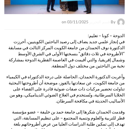
By
قسم التحرير
on 03/11/2025
الدوحة – كونا – تعليم:
في إنجاز علمي جديد يضاف إلى رصيد الباحثين الكويتيين، أحرزت
الدكتورة نوف الحمدان من جامعة الكويت المركز الثالث في مسابقة
“الأطروحة في ثلاث دقائق” بنسختها الأولى في الشرق الأوسط
وشمال إفريقيا، والتي أقيمت في العاصمة القطرية الدوحة بمشاركة
نخبة من الباحثين من مختلف دول المنطقة.
وأعربت الدكتورة الحمدان، الحاصلة على درجة الدكتوراه في الكيمياء
من جامعة الكويت، عن سعادتها بالفوز، موضحة أن أطروحتها البحثية
تناولت تحضير مركبات ذات صفات ضوئية قادرة على القضاء على
الخلايا السرطانية، وتُستخدم في العلاج الضوئي الديناميكي، وهو من
الأساليب الحديثة في مكافحة السرطان.
وقدمت الحمدان شكرها إلى جامعة حمد بن خليفة – عضو مؤسسة
قطر للتربية والعلوم وتنمية المجتمع – على تنظيم المسابقة، التي
تهدف إلى تمكين طلبة الدراسات العليا من عرض أطروحاتهم بلغة