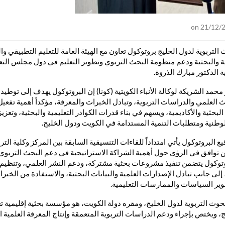
التربوية لدول الخليج بروتوكول تعاون مع الهيئة العامة للتعليم التطبيقي وا
مية والبحثية ودعم منظومة البحث التربوي وتطوير التعليم في دول مجلس الت
ة الدكتور مبارك الذروة.
محمد الشريكة لوكالة الأنباء الكويتية (كونا) إن البروتوكول يهدف إلى توطي
العلمي والدراسات التربوية، وتبادل الخبرات والمعرفة، مؤكداً أهمية تفعيل 
لبحثية والأكاديمية، ويسهم في بناء قدرات الكوادر التعليمية والبحثية، وتعز
لوطنية ومتطلبات التنمية المستدامة في الكويت ودول الخليج.
 البروتوكول يأتي امتداداً للقاءات التنسيقية السابقة بين المركز وكلية الترب
 توافق في الرؤى حول أهمية الشراكة الاستراتيجية في دعم البحث التربوي 
روتوكول يتضمن تنفيذ مشروعات بحثية مشتركة، ودعم النشر العلمي، وتنظيم 
 جانب تبادل الإصدارات العلمية والبيانات البحثية، والاستفادة من الخبرات
ير السياسات والممارسات التعليمية.
لبحوث التربوية لدول الخليج، ومقره دولة الكويت، هو مؤسسة بحثية إقليمي
يج، ويختص بإجراء ودعم الدراسات التربوية المتعمقة وإنتاج المعرفة العلمية