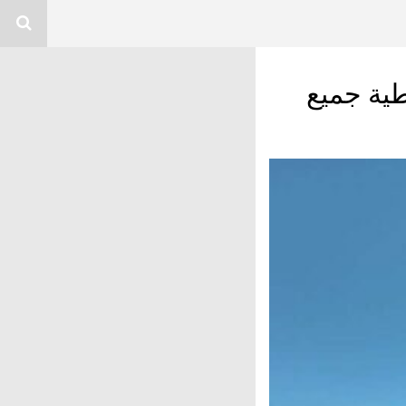
طية جميع