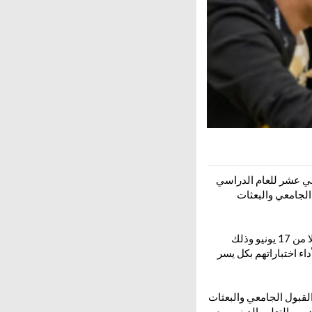
ثاني عشر للعام الدراسي
ول الجامعي والبعثات
وأكدت الوزارة في بيان لها أن موعد بدء الامتحانات تم تعديله ليكون الأحد الموافق 21 يونيو الجاري بدلا من 17 يونيو وذلك
اء اختباراتهم بكل يسر
لقبول الجامعي والبعثات
ت طلبة القسمين الأدبي والتعليم الديني يوم