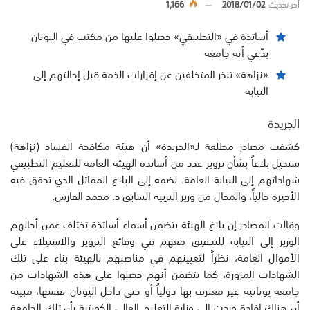
أخر تحديث
2018/01/02
1,166
أساتذة في «التطبيقي» حصلوا عليها من مكتب في اليونان
يدّعي أنه جامعة
«نزاهة» تنذر المتخلفين عن إقرارات الذمة قبل إحالتهم إلى
النيابة
الجريدة
كشفت مصادر مطلعة لـ«الجريدة» أن هيئة مكافحة الفساد (نزاهة)
ستحيل بلاغاً بشأن تزوير عدد من أساتذة الهيئة العامة للتعليم التطبيقي
شهاداتهم إلى النيابة العامة، لضمه إلى البلاغ المماثل الذي تحقق فيه
الأخيرة حالياً، والمحال من وزير التربية السابق د. محمد الفارس.
وقالت المصادر إن بلاغ الهيئة يتضمن أسماء أساتذة تختلف عمن أحالهم
الوزير إلى النيابة للتحقيق معهم في وقائع التزوير والاستيلاء على
الأموال العامة، نظراً لتعيينهم في مناصبهم بالهيئة بناء على تلك
الشهادات المزورة، كما يتضمن أنهم حصلوا على هذه الشهادات من
جامعة يونانية غير معترف بها دولياً أو حتى داخل اليونان نفسها، مبينة
أن هناك إفادة وردت إلى وزارة التعليم العالي الكويتية بأن تلك الجامعة