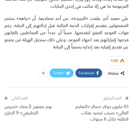
المزعومة ما هي إلا مكتب في إحدى البنايات.
على صعيد آخر، علمت «الجريدة»، من أحد مصادرها، أن «نزاهة» ستنذر
المشمولين بتقديم إقرارات الذمة المالية قبل إحالتهم إلى النيابة، رغم
فوات الموعد المقرر لتقديمها، مبيناً أن عدداً من المخاطبين بالقانون
قدموا إقراراتهم بعد انتهاء الموعد، وعلى ذلك ستحيل الهيئة من يمتنع
عن تقديم إقراره بعد إنذاره رسمياً إلى النيابة.
1,166
Twitter
Facebook
مشاركة
الخبر السابق
الخبر التالي
61 مليون دولار خسائر «التعليم
يوم مفتوح لأعضاء «تدريس
العالي» بسبب تجميد بعثات
التطبيقي» 9 الجاري
الطلبة خلال 6 سنوات