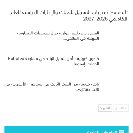
«الصحة»: فتح باب التسجيل للبعثات والإجازات الدراسية للعام
الأكاديمي 2026–2027
العتيبي تدير جلسة حوارية حول مجتمعات الممارسة
المهنية في الملتقى…
5 فرق كويتية تتأهل لتمثيل البلاد في مسابقة Robotex
الدولية بإستونيا
باحثة كويتية تحرز المركز الثالث في مسابقة «الأطروحة في
ثلاث دقائق»…
السابق
التالي
الجامعات الخاصة