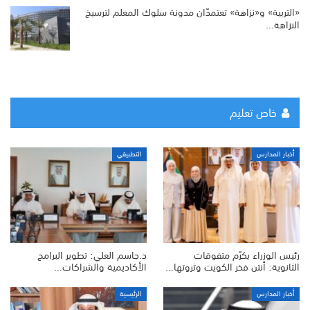
«التربية» و«نزاهة» تعتمدّان مدونة سلوك المعلم لترسيخ
النزاهة…
خاص تعليم
أخبار المدارس
التطبيقي
رئيس الوزراء يكرّم متفوقات
د.جاسم العلي: تطوير البرامج
الثانوية: أنتن فخر الكويت وثروتها…
الأكاديمية والشراكات…
أخبار المدارس
الرئيسية