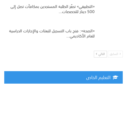
«التطبيقي» تحفّز الطلبة المستجدين بمكافآت تصل إلى
500 دينار للتخصصات…
«الصحة»: فتح باب التسجيل للبعثات والإجازات الدراسية
للعام الأكاديمي…
السابق
التالي
التعليم الخاص