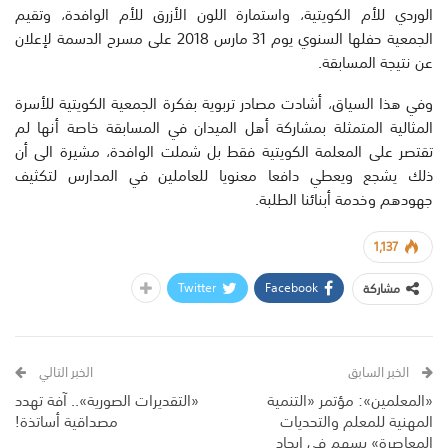
الوردي للأم الكويتية، واستمارة اللون الأزرق للأم الوافدة، وتقيم
الجمعية حفلها السنوي يوم 31 مارس 2018 على مسرح الدسمة لإعلان
عن نتيجة المسابقة.
وفي هذا السياق، أشادت مصادر تربوية بفكرة الجمعية الكويتية للأسرة
المثالية المتمثلة بمشاركة أهل الميدان في المسابقة خاصة أنها لم
تقتصر على المعلمة الكويتية فقط بل شملت الوافدة، مشيرة الى أن
ذلك يشجع ويعطي دافعا معنويا للعاملين في المدارس لتكثيف
جهودهم وخدمة أبنائنا الطلبة.
1,137
Twitter
Facebook
مشاركة
الخبر السابق
الخبر التالي
«المعلمين»: مؤتمر «التنمية
«التقديرات الصورية».. آفة تهدد
المهنية للمعلم والتحديات
مصداقية أساتذة!
المعاصرة» يسهم في إيجاد