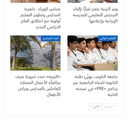
وزير التربية يصدر قرارًا بإلغاء
مجلس الوزراء: جاهزية
الترخيص التعليمي للمدرسة
المدارس وتطوير التعليم
الإيرانية وإغلاقها
أولوية مع انطلاق العام
الدراسي الجديد
التعليم العالي
أخبار المدارس
جامعة الكويت تهيّئ طلبة
«التربية» تحدد شروط صرف
الثانوية للحياة الجامعية عبر
مكافأة الأعمال الممتازة
برنامج «PRE» في نسخته
للعاملين بالمدارس ورياض
الثانية
الأطفال
السابق
التالي