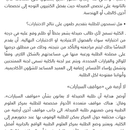
بالثانوية على تخصص الصيدلة حيث يفضل الكثيرون التوجه إلى تخصصات
أخرى كالطب أو الهندسة.
• هل تسمحون للطلبة بتقديم طعون على نتائج الاختبارات؟
ـ الكلية تسمح لأي طالب صيدلة يشعر بخطأ أو ظلم وقع عليه في درجة
من اختباراته سواء بالفصول الاعتيادية او الاختبارات النهائية، أن يقدم
التماسًا بذلك ليتم مراجعته والتأكد من نتيجته، وذلك من منطلق حرصها
على مصلحة الطلبة ورغبة منها في مساعدتهم بالشكل اللازم، وفقًا
للوائح والقرارات المحددة، ويتم عبر لجنة بالكلية تسمى لجنة الممتحنين
وتشمل رؤساء الأقسام، إضافة إلى العميد المساعد للشؤون الأكاديمية،
وأبوابنا مفتوحة لكل الطلبة.
لا أزمة في «مواقف السيارات»
أوضح هداية أن طلبة الصيدلة لا يعانون بشأن «مواقف السيارات»،
وقال: هناك مواقف متعددة الأدوار مخصصة للطلبة بمركز العلوم
الطبية ومن ضمنهم طلبة الصيدلة، الى جانب مواقف أخرى أرضية من
جهات مختلفة حول المركز يمكن للطلبة الوقوف بها عند حضورهم إلى
الكلية، ويعتبر وضع الطلبة بمركز العلوم الطبية الواقع بالجابرية أفضل