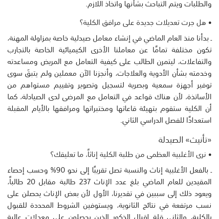
والطلبات ويتم التباحث بشأنها واتخاذ اللازم.
• هل جرت تعديلات جديدة على مرافق الكلية؟
ـ بدأنا منذ العام الماضي في إنشاء معامل صيدلية خاصة بمزاولة المهنة،
تكون مختلفة تمامًا عن معاملنا الأخرى الكيميائية الخاصة بالتجارب
والتفاعلات، ليتمرن الطالب على كيفية التعامل مع المريض ومساعدته
وخدمته بشأن الأدوية والعلاجات، وأنجزنا الآن معملين ولم يتبقَ سوى
توفير أجهزة سمعية وبصرية لتسجيل وتصوير وتقييم مستواهم من
الأساتذة، لأن هناك قواعد في التعامل مع المرضى لدى الصيادلة، كما
أن الكلية ستقوم بتهيئة قاعاتها ومختبراتها ومرافقها بالأيام المقبلة
استعدادًا للفصل الدراسي الثاني.
«تأنيث» الصيدلة
• نرى الأغلبية العظمى من طلبة الكلية إناثاً، ما تعليقك؟
ـ بالفعل الأغلبية إناث والنسبة تصل تقريبًا إلى نحو 90‎% وحسب إحصاء
المقيدين للعام الماضي بلغ عدد الإناث 237 طالبة مقابل 20 طالباً،
ويعود ذلك إلى سببين في تقديرنا، الأول لأن بعض الإناث يحصلن على
نسب مرتفعة في نتائج الثانوية، ويستوفين الشروط المحددة للقبول
بالكلية، والثاني قلة إقبال الذكور الذين يحصلون على معدلات عالية