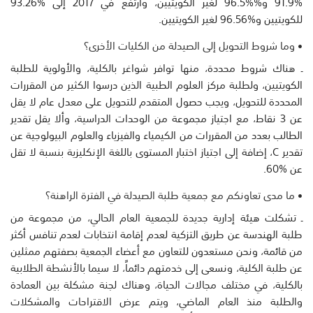
%91.9 و%%96.5 لغير الكويتيين، وارتفع في 2017 إلى %93.26
للكويتيين و%96.56 لغير الكويتيين.
• وما شروط التحويل إلى الصيدلة من الكليات الأخرى؟
ـ هناك شروط محددة، منها توافر شواغر بالكلية، والأولوية للطلبة
الكويتيين، ولطلبة مركز العلوم الطبية الذين درسوا الكثير من المقررات
المحددة للتحويل، ويجب حصول المتقدم للتحويل على معدل عام لا يقل
عن 3 نقاط، مع اجتياز مجموعة من الوحدات الدراسية، وألا يقل تقدير
الطالب بعدد من المقررات من الكيمياء والفيزياء والعلوم البيولوجية عن
تقدير C، إضافة إلى اجتياز اختبار المستوى باللغة الإنكليزية بنسبة لا تقل
عن %60.
• ما مدى تعاونكم مع جمعية طلبة الصيدلة في الفترة الراهنة؟
ـ تشكلت هيئة إدارية جديدة للجمعية العام الحالي، من مجموعة من
طلبة الهندسة عن طريق التزكية لعدم إقامة انتخابات لعدم تنافس أكثر
من قائمة، ونحن مستعدون للتعاون مع أعضاء الجمعية بصفتهم ممثلين
عن طلبة الكلية، ونسعى إلى خدمتهم دائماً، لا سيما بالأنشطة الطلابية
بالكلية، في مختلف مجالات الحياة، وهناك لجنة مشكلة بين العمادة
والطلبة منذ العام الماضي، ويتم عرض الاقتراحات والمشكلات