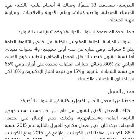
التدريسية فعددهم 33 عضوًا، وهناك 4 أقسام علمية بالكلية هي:
الكيمياء الصيدلية، والصيدلانيات، وعلم الأدوية والعلاجيات، ومزاولة
مهنة الصيدلة.
• ما المدة المرصودة لسنوات الدراسة؟ وكم تبلغ نسب القبول؟
ـ سنوات الدراسة للطلبة المقبولين بالكلية من خريجي الثانوية العامة
تبلغ 5 سنوات، وهي عبارة عن سنة أولى تمهيدية و4 سنوات صيدلة،
أما نسبة القبول فيجب ألا يقل المعدل المكافئ للطالب خريج القسم
العلمي عن %80، ونتائج اختبارات القدرات محددة على أوزان، وهي %65
من نسبة الشهادة الثانوية، و%15 من نتيجة اختبار الإنكليزية، و%10 لكل
من اختبارَي الرياضيات والكيمياء.
معدل القبول
• حدثنا عن المعدل الأدنى للقبول بالكلية في السنوات الأخيرة؟
ـ يختلف المعدل الأدنى للقبول من عام الى آخر، حسب نسب خريجي
الثانوية العامة و«شطارتهم»، وكذلك حجم الإقبال على تخصص
الصيدلة، حيث كان أدنى معدل مكافئ للقبول بالكلية عام 2015 بنسبة
88.3 للكويتيين و%97 لغير الكويتيين، وارتفع في 2016 وبلغ للكويتيين