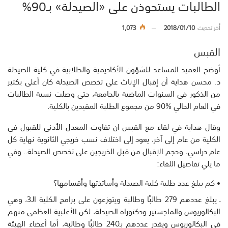
الطالبات يستحوذن على «الصيدلة» بـ90%
أخر تحديث
2018/01/10
1,073
القبس
أوضح العميد المساعد للشؤون الأكاديمية والطلابية في كلية الصيدلة
د. محسن هداية أن إقبال الإناث على تخصص الصيدلة كان أعلى بكثير
من الذكور في السنوات الماضية بالجامعة، حتى وصلت نسبة الطالبات
في العام الحالي %90 من مجموع الطلبة المقيدين بالكلية.
وقال هداية في لقاء مع القبس ان تفاوت المعدل الأدنى للقبول في
الكلية من عام إلى آخر، يعود إلى اختلاف نسب خريجي الثانوية نهاية كل
عام دراسي، وحجم الإقبال من قبل الخريجين على تخصص الصيدلة.. وفي
ما يلي تفاصيل اللقاء:
• كم يبلغ عدد طلبة كلية الصيدلة وأساتذتها وأقسامها؟
ـ يبلغ عددهم 279 طالبًا وطالبة ويتوزعون على برامج الكلية الـ3، وهي
البكالوريوس والماجستير ودكتوراه الصيدلة، لكن الأغلبية العظمى منهم
في البكالوريوس ويقدر عددهم بـ240 طالبًا وطالبة، أما أعضاء الهيئة