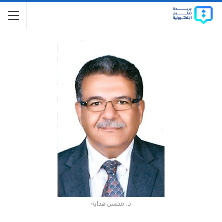
د. محسن هداية