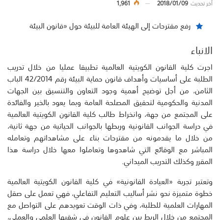
أخر تحديث
2018/01/09
1,961
رفع مقترحات إلى الهيئة العامة للبيئة حول «قانون البيئة
الانباء
اجرت كلية القانون الكويتية العالمية تطبيقا عمليا من خلال تدريب
الطلبة على أساسيات وأهداف قانون حماية البيئة رقم 42/2014 الباب
الثامن، من أجل توضيح أهمية وجود التعاون والتنسيق بين الجهات
المدنية والحكومية لتحقيق المصلحة العامة وبما يعود بالخير والفائدة
على المجتمع من جهة، وانخراط طالب كلية القانون الكويتية العالمية
في دراسة الجوانب القانونية وربطها بالجوانب الحياتية من جهة ثانية،
من خلال ما يقدمونه من مقترحات بناء على مشاهداتهم وتعامله
المباشر مع الوقائع التي شاهدوها وتعاملوا معها خلال دراسة هذا
المقرر وكذلك التدريب الميداني.
وتعتبر تجربة «العيادة القانونية» في كلية القانون الكويتية العالمية
خطوة متميزة نحو نشر أساليب التعليم التفاعلي، فهي تعمل على صقل
المهارات العلمية للطلبة، وفي ذات الوقت تعويدهم على التواصل مع
المجتمع من خلال الربط بين علوم القانون في شقيها العلمي والعملي،