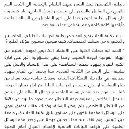
بالطلبة الكويتيين حيث المس فيهم الالتزام بالإضافة الى الأدب الجم
والرقي في التعامل والحرص على مستوى البحث العلمي، وانا كمشرفة
على رسائل الطلبة احرص جيدا على ادق التفاصيل في الرسالة العلمية
وأراجعها كلمة كلمة وهم يتقبلون هذا بسعة صدر.
لا زالت كلية الآداب تخرج العديد من طلبة الدراسات العليا في الماجستير
والدكتوراه من مختلف التخصصات، كيف تقيمين مستوى هؤلاء الطلبة؟
٭ الحمد لله حصلت الكلية على الاعتماد الاكاديمي لجودة التعليم من
الهيئة القومية لجودة التعليم، وهذا يلقي بمسؤولية اكبر على ادارة
الكلية للقيام بجهود مضنية للمحافظة على هذا الاعتماد والعمل على
تطبيقه، على الرغم من الكثافة العددية، مما يدفعنا الى القيام بجهود
مضاعفة في ظل قلة الامكانات المتاحة وهناك متابعة جيدة سواء من
قبل الاساتذة او على مستوى الدراسات العليا من اجل ضمان الجودة،
كما اننا نقوم بعد تقديم رسالة الماجستير بإدخال الرسالة على برنامج
الانتحال الاكاديمي لمعرفة درجة الانتحال وعند وجود ما يزيد عن 20%
من الانتحال الاكاديمي يتم رفض الرسالة، وكذلك هناك تدقيق لغوي
على الرسائل المقدمة لتكون على مستوى يليق بكلية الآداب في جامعة
عين شمس، ولم نقف عند هذا الحد بل حرصنا على وضع هذه الرسائل
العلمية على قواعد البيانات العالمية لإفساح المجال أمام الطلبة