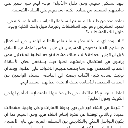
جهد مشكور منهم، ومن خلال «الأنباء» نوجه لهم تحية تقدير على
تواصلهم المستمر مع عمادة الكلية وحرصهم على الطلبة الكويتيين.
يواجه عدد من طلبتنا المبتعثين لاستكمال الدراسات العليا مشكلة في
تحديد المشرفين ومواعيد المناقشات وغيرها، فهل راعت الكلية وجود
حلول تلك المشكلات؟
٭ لا توجد اي مشكلة تذكر فيما يتعلق بالطلبة الراغبين في استكمال
دراستهم العليا بخصوص المشرفين بل على العكس تماما، في السابق
قبل ان اتولى العمادة كانت هناك مشكلة تواجه الطلبة المبتعثين ممن
يرغبون في استكمال دراستهم العليا حيث يستكمل بعض الأساتذة
النصاب المخصص لهم مما يصعب عليهم الاشراف على الطلبة، وبعد ان
توليت عمادة كلية الآداب رفعت الى الجامعة استثناء الوافدين من
النصاب المخصص للأساتذة بحيث لا يكون نصابهم المحدد لهم.
لماذا لا تتوسع كلية الآداب في ظل مكانتها العلمية لإنشاء أفرع لها في
الكويت ودول الخليج؟
٭ شرعنا في انشاء فرع في دبي بدولة الامارات ولكن واجهنا مشكلات
عديدة وبالتالي توقفنا عن فكرة إتمام انشاء فرع، ومن المهم جدا ان
يكون التواصل البحثي والاكاديمي بين المنطقة العربية في غاية الأهمية،
واوقفنا الفكرة، ولكن لا يمنع ان نقوم بعرضها مرة أخرى على رئيس