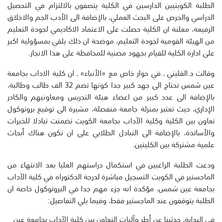
الطلبة الكويتيين الدارسين في الكلية يتصفون بالالتزام في التحصيل
الدراسي والحرص على البحث العملي، بالإضافة الى الأدب الجم والاخلاق
الرفيعة، معلنة ان الكلية حصلت على الاعتماد الاكاديمي لجودة التعليم
من الهيئة القومية لجودة التعليم، موضحة ان ذلك يلقي بمسؤولية اكبر
على ادارة الكلية للقيام بجهود مضنية للمحافظة على هذا الانجاز.
وقالت د.القليني ـ في حوار خاص مع «الأنباء» ـ ان كلية الاداب بجامعة
عين شمس تحتاج الى جهد كبير جدا كونها تضم 32 الف طالب وطالبة،
بالإضافة الى عدد كبير من اعضاء هيئة التدريس ومعاونيهم والكادر
الإداري، حيث تعتبر بمنزلة جامعة منفصلة، مشيرة الى توقيع بروتوكول
تعاون بين الكلية وكلية الآداب ب‍جامعة الكويت تضمنت تبادلا للخبرات
والأساتذة، بالإضافة الى التبادل الطلابي على ان تكون هناك أبحاث
علمية مشتركة بين الكليتين.
ودعت الطلبة الراغبين في استكمال دراستهم العليا بعد الانتهاء من
الماجستير في الكويت التسجيل مباشرة لدرجة الدكتوراه في كلية الآداب
بجامعة عين شمس، مؤكدة انه جزء مهم جدا في البروتوكول خاصة ان
الطلبة يتوقفون عند الماجستير فقط، وفيما يلي التفاصيل:
في البداية، حدثينا عن أطر وآليات التعاون بين كلية الآداب بجامعة عين