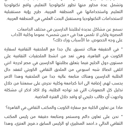
وتشمل عدة محاور منها تطور تكنولوجيا التعليم، واقع تكنولوجيا
التعليم واستخداماتها في المنطقة العربية، طرح رؤية مستقبلية
لاستخدامات التكنولوجيا ومستقبل البحث العلمي في المنطقة العربية.
نسمع عن مشاكل عديدة لطلبتنا الدارسين في مختلف الجامعات
المصرية ولكن لا نلمس هذا في «عين شمس» عموما وكلية الآداب
على وجه الخصوص، ما الأسباب وراء ذلك؟
٭ في الحقيقة هناك تنسيق عال جدا مع الملحقية الثقافية لسفارة
الكويت في القاهرة، وهي تعد من انشط الملحقيات الثقافية على
مستوى دول الخليج فيما يتعلق بطلبتها الدارسين في مصر لدرجة انني
اتلقى اتصالا شبه اسبوعي من الملحق الثقافي الكويتي لتفقد حال
الطلبة الدارسين وهناك متابعة عالية جدا من الملحقية وهذا الامر
يحسب لهم، إضافة الى اننا كجامعة وكلية نحرص على سمعتنا من خلال
تذليل كل الصعوبات التي قد تواجه الطلبة، ولا اكاد اذكر ان مشكلة
واجهت أي طالب خليجي او وافد خلال الفترة الماضية.
ماذا عن تعاون الكلية مع سفارة الكويت والمكتب الثقافي في القاهرة؟
٭ نحن على تعاون دائم ومستمر ومتابعة دقيقة من رئيس المكتب
الثقافي الحالي د.احمد المطيري او الرئيس السابق د.فريح العنزي، وهذا