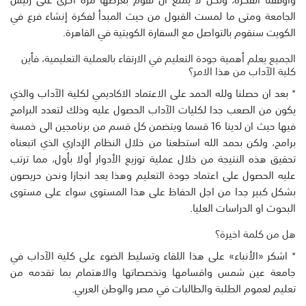
الجامعة ومتى ما لمست القبول من حيث المبدأ لفكرة إنشاء فرع في
الكويت سنقوم بالتواصل مع السفارة الكويتية في القاهرة.
الجميع يعلم أهمية جودة التعليم في الارتقاء بالعملية التعليمية، فأين
كلية الآداب من هذا الامر؟
٭ بعد ان حصلنا ولله الحمد على الاعتماد الاكاديمي لكلية الآداب والذي
يكون من الصعب جدا لكليات الآداب الحصول عليه وذلك لتعدد البرامج
فيها حيث ان لدينا 16 قسما ويتضمن كل قسم من برنامجين الى خمسة
برامج، ولكن بحمد الله استطعنا من خلال النظام الإداري الذي اتبعناه
تحقيق هذه النتيجة من خلال عملية توزيع الأدوار أولا بأول، مما ترتب
عليه الحصول على اعتماد جودة التعليم وهذا يعد انجازا ونحن حريصون
بشكل كبير جدا من اجل الحفاظ على هذا المستوى سواء على مستوى
البحوث او الدراسات العليا.
هل من كلمة اخيرة؟
٭ اشكر «الأنباء» على هذا اللقاء وتسليط الضوء على كلية الآداب في
جامعة عين شمس واقسامها وتخصصاتها والاهتمام بما تقدمه من
تعليم لعموم الطلبة والطالبات في مصر والوطن العربي.