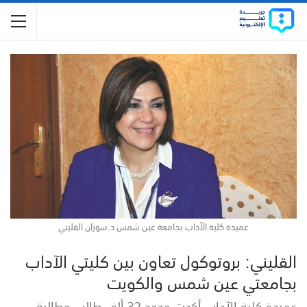
عميدة كلية الآداب بجامعة عين شمس د.سوزان القليني
القليني: بروتوكول تعاون بين كليتي الآداب
بجامعتي عين شمس والكويت
عميدة كلية الآداب أكدت وجود 32 ألف طالب وطالبة