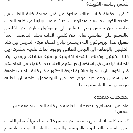
شمس وجامعة الكويت؟
٭ في الحقيقة كانت هناك مبادرة من قبل عميدة كلية الآداب في
جامعة الكويت د.سعاد عبدالوهاب، حيث قامت بزيارتنا في كلية الآداب
بجامعة عين شمس وتم الاتفاق على بروتوكول تعاون بين الكليتين
والتوقيع على اتفاقيتي تعاون بين كليتي الآداب وكلتا الجامعتين، وبدأ
تفعيل هذا البروتوكول الذي يتضمن تبادل اعضاء هيئة التدريس بين كلتا
الكليتين، بالإضافة الى التبادل الطلابي ووجود أبحاث علمية مشتركة بين
كلتا الكليتين وكذلك انشطة اكاديمية وعملية متبادلة، ويمكن ايضا
للطلبة الراغبين في استكمال دراستهم العليا بعد الانتهاء من الماجستير
في الكويت ان يسجلوا مباشرة لدرجة الدكتوراه في كلية الآداب بجامعة
عين شمس وهو جزء مهم جدا في البروتوكول، خاصة ان الطلبة
يتوقفون عند الماجستير فقط.
تخصصات متعددة
ماذا عن الاقسام والتخصصات العلمية في كلية الآداب بجامعة عين
شمس؟
٭ تضم كلية الآداب في جامعة عين شمس 16 قسما منها أقسام اللغات
مثل، العربية والانجليزية والفرنسية والعبرية واللغات الشرقية، واقسام