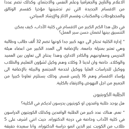
الاعلام والتاريخ والجغرافيا وعلم النفس والاجتماع، وكذلك تضم عددا
من الاقسام الجديدة التي تم تدشينها مؤخرا كقسم الوثائق
والمخطوطات والمكتبات وقسم الاثار والإرشاد السياحي.
في ظل هذا الكم الكبير من الاقسام في كلية الآداب، كيف يمكن
التنسيق بينها لضمان حسن سير العمل؟
٭ إدارة الكلية تحتاج الى جهد كبير جدا كونها تضم 32 ألف طالب وطالبة
وهي تعتبر بمنزلة جامعة، بالإضافة الى العدد الكبير من اعضاء هيئة
التدريس ومعاونيهم والكادر الاداري وهذا يحتاج الى تعاون بين العميد
والوكلاء، خاصة وان لدينا 3 وكلاء وهم وكيل لشؤون التعليم والطلاب
ووكيل للدراسات العليا ووكيل لخدمة المجتمع والبيئة بالإضافة الى
رؤساء الاقسام وهم 16 رئيس قسم، وذلك يستلزم تعاونا كبيرا من
الجميع من اجل النهوض والارتقاء بالكلية.
الطلبة الكويتيون
هل يوجد طلبة وافدون او كويتيون يدرسون لديكم في الكلية؟
٭ نعم، هناك عدد كبير من الطلبة الوافدين وكذلك الكويتيون الدراسون
في كلية الآداب وخاصة في درجة الدكتوراه، حيث انني اشرف على 5
طلاب من الكويت غير الذين اتمو دراسة الدكتوراه، وانا سعيدة حقيقة