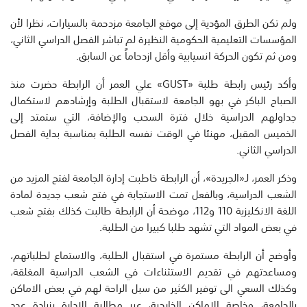
ولم تكن الطرق المؤدية إلى موقع الجامعة مزدحمة بالسيارات، نظرا لأن
المؤسسات التعليمية الحكومية النظيرة لم تباشر الفصل الدراسي الثاني،
ومن ثم تكون الحركة انسيابية وأقل ازدحاماً عن السابق.
وأكد رئيس رابطة طلبة «GUST» علي العمر أن الرابطة حضرت منذ
الصباح الباكر في بهو الجامعة لاستقبال الطلبة وإرشادهم لاستكمال
جداولهم الدراسية خلال فترة السحب والإضافة، التي ستمتد إلى
الخميس المقبل، مهنئا في الوقت نفسه الطلبة بمناسبة بداية الفصل
الدراسي الثاني.
وذكر العمر، لـ«الجريدة»، أن الرابطة خاطبت إدارة الجامعة لفتح المزيد من
الشعب الدراسية، وبالفعل تمت الاستجابة في فتح شعب جديدة لمادة
اللغة الانكليزية 110 و112، موضحة أن الرابطة طالبت كذلك بفتح شعب
في بعض المواد التي تشهد طلبا كبيرا من الطلبة.
وأوضح أن الرابطة مستمرة في استقبال الطلبة، والاستماع لطلباتهم،
ومساعدتهم في تقديم الاستثناءات في الشعب الدراسية المغلقة،
وكذلك السعي الى توفير الكثير من سبل الراحة لهم في بعض الاماكن
بالجامعة، وخاصة الاماكن الخارجية، عبر مطالبة الادارة بزيادة عدد