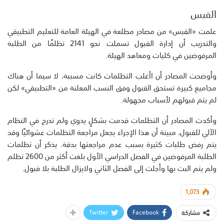
القبس
علمت «القبس» من مصادر مطلعة في الهيئة العامة للتعليم التطبيقي
والتدريب أن إدارة القبول تسملت نحو 2141 تظلمًا من الطلبة
المرفوضين في كليات ومعاهد الهيئة.
وأوضحت المصادر أن اأغلب التظلمات كانت مسببة، لا سيما أن هناك
مجاميع كبيرة تستحق القبول وفق النسب المعلنة من «التطبيقي» لكن
لم يتم قبولهم لأسباب مجهولة.
وأكدت المصادر أن التظلمات قدمت بشكلٍ يدوي ولم تدرج في النظام
الآلي للقبول، مبينة أن هذا الإجراء يجعل مراجعة التظلمات عشوائيًا وقد
يتم رفض طلبات كثيرة بسبب عدم مراجعتها بدقة. يذكر أن تظلمات
الطلبة المرفوضين في الفصل الدراسي الأول بلغت أكثر من 2600 تظلم
ولم يتم البت بها وأجلت إلى الفصل الثاني ولايزال الطلبة بلا قبول.
1,073
Twitter
Facebook
مشاركة