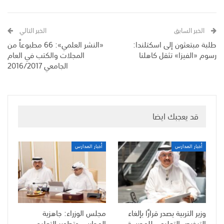
الخبر السابق
الخبر التالي
طلبة مبتعثون إلى اسكتلندا:
«النشر العلمي»: 66 مطبوعاً من
رسوم «الفيزا» تثقل كاهلنا
المجلات والكتب في العام
الجامعي 2016/2017
قد يعجبك ايضا
أخبار المدارس
أخبار المدارس
وزير التربية يصدر قرارًا بإلغاء
مجلس الوزراء: جاهزية
الترخيص التعليمي للمدرسة
المدارس وتطوير التعليم