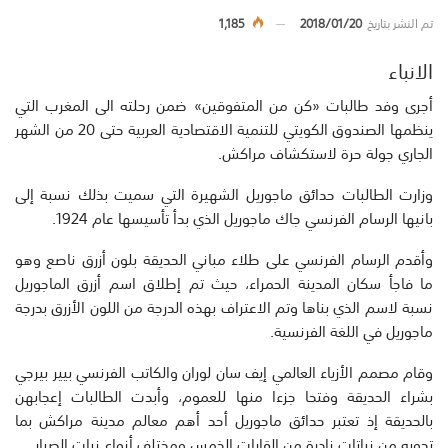
تم النشر بتاريخ
2018/01/20
1,185
الانباء
أجرى وفد طالبات «كن من المتفوقين» ضمن رحلته الى المغرب التي
ينظمها الصندوق الكويتي للتنمية الاقتصادية العربية حتى 20 من الشهر
الجاري جولة حرة لاستكشاف مراكش.
وزارت الطالبات حدائق ماجوريل الشهيرة التي سميت بذلك نسبة إلى
بانيها الرسام الفرنسي جاك ماجوريل الذي بدأ تأسيسها عام 1924.
وأقدم الرسام الفرنسي على طلاء مباني الحديقة بلون أزرق ناصع وهو
ما فاجأ سكان المدينة الحمراء، حيث تم إطلاق اسم أزرق الماجوريل
نسبة لاسم الذي بناها وتم الاعتراف بهذه الدرجة من اللون الأزرق بدرجة
ماجوريل في اللغة الفرنسية.
وقام مصمم الأزياء العالمي إيف سان لوران والكاتب الفرنسي بيير بيرجي
بشراء الحديقة وفتحا جزءا منها للعموم، وأبدت الطالبات إعجابهن
بالحديقة إذ تعتبر حدائق ماجوريل أحد أهم معالم مدينة مراكش بما
تحويه من نباتات نادرة من القارات الخمس ومختلف أنواع نبات الصبار.