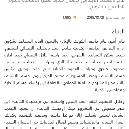
الجامعي بالشويخ
تم النشر بتاريخ
2018/01/21
1,895
الانباء
قام أمين عام جامعة الكويت بالإنابة والامين العام المساعد لشؤون
ادارة المرافق بجامعة الكويت د.ادم الملا بالتسلم الابتدائي لمشروع
تجديد سكن الاساتذة بالشويخ، وقد رافقه خلال الافتتاح مدير ادارة
الانشاءات والصيانة م. حميدة الخالدي ومراقـــب الصيانـــة م. محمد
محمود الكندري ومراقب العقود والمتابعـــة م. خالد الوطري ورئيس
قسم الاشراف ومدير المشروع م.مصبح الحزمي وم. قسم الاشراف
نائب مدير المشروع م. امنة الحمادي بالاضافة الى رؤساء اقسام الادارة
ومهندسي الادارة.
وخلال التسليم تفقد الملا المبنى واستمع من م.حميدة الخالدي الى
شرح تفصيلي عن المشروع حيث اوضحت الخالدي ان عملية التجديد
الشامل للمبنى شملت ازالة حوائط داخلية وتدعيم للاعمدة وكذلك
اعمال الصيانة والترميمات وتضم اعمال الخدمات من الاعمال الصحية
والكهربائية واعمال التكييف ومكافحة الحريق، بالاضافة الى اعمال