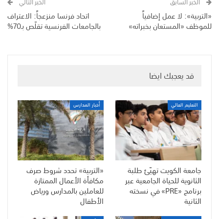
الخبر السابق
الخبر التالي
«التربية»: لا عمل إضافياً
اتحاد فرنسا منزعجاً: الاعتراف
للموظف «المستعان بخبراته»
بالجامعات الفرنسية تقلّص بـ70%
قد يعجبك ايضا
التعليم العالي
أخبار المدارس
جامعة الكويت تهيّئ طلبة
«التربية» تحدد شروط صرف
الثانوية للحياة الجامعية عبر
مكافأة الأعمال الممتازة
برنامج «PRE» في نسخته
للعاملين بالمدارس ورياض
الثانية
الأطفال