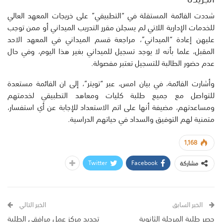
شددت القائمة المستقلة في “التطبيقي” على خريجات المعهد العالي
للخدمات الإدارية اللاتي لم يسجلن مقرر التدريب الميداني أو ممن توجب
عليهن إعادة “الميداني”، مراجعة قسم الميداني في المعهد الاحد
المقبل، علما بأنه لا يوجد تسجيل للميداني بغير هذا اليوم، وفي حال
عدم حضور الطالبة للتسجيل تعتبر مفصولة.
وأشارت القائمة، في بيان امس، عبر “تويتر”، إلى ان القائمة مستعدة
للتواصل مع جميع طلبة كليات ومعاهد التطبيقي لخدمتهم
ومساعدتهم، مضيفة أنها على اتم الاستعداد للإجابة عن أي استفسار،
متمنية لهم التوفيق والسداد في حياتهم الدراسية.
1,168
Twitter
Facebook
مشاركة
الخبر السابق
الخبر التالي
حصر طلبة المرحلة الثانوية
تحديد مركز عمل مرافقي الطلبة