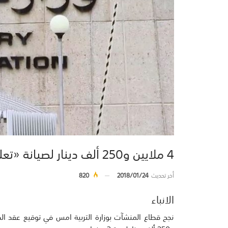
4 ملايين و250 ألف دينار لصيانة «تعليمية الجهراء» ومدارسها
أخر تحديث
2018/01/24
820
الانباء