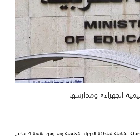
نجح قطاع المنشآت بوزارة التربية امس في توقيع عقد الصيانة الشاملة لمنطقة الجهراء التعليمية ومدارسها بقيمة 4 ملايين