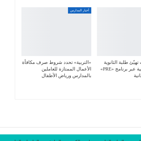
أخبار المدارس
هيّئ طلبة الثانوية
«التربية» تحدد شروط صرف مكافأة
للحياة الجامعية عبر برنامج «PRE»
الأعمال الممتازة للعاملين
نية
بالمدارس ورياض الأطفال