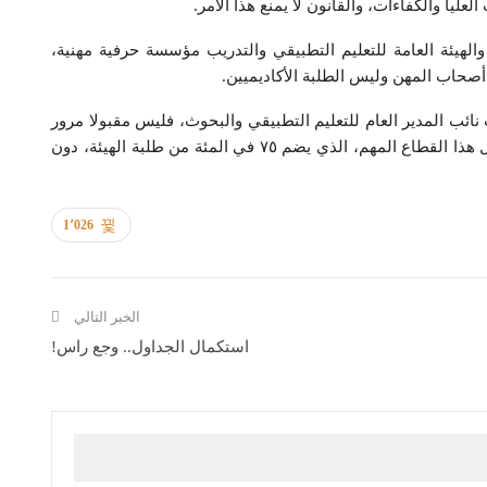
عليا والكفاءات، والقانون لا يمنع هذا الامر.
لهيئة العامة للتعليم التطبيقي والتدريب مؤسسة حرفية مهنية،
صحاب المهن وليس الطلبة الأكاديميين.
ب المدير العام للتعليم التطبيقي والبحوث، فليس مقبولا مرور
ثلاث سنوات على انتهاء فترة د. عيسى المشيعي، ومازال هذا القطاع المهم، الذي يضم ٧٥ في المئة من طلبة الهيئة، دون
1٬026
الخبر التالي
استكمال الجداول.. وجع راس!