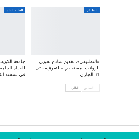
التطبيقي
التعليم العالي
«التطبيقي»: تقديم نماذج تحويل
جامعة الكويت ت
الرواتب لمستحقي «التفوق» حتى
31 الجاري
في نسخته الثا
السابق
التالي