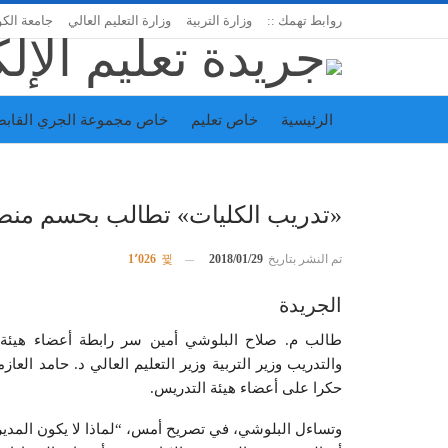
روابط تهمك ::
وزارة التربية
وزارة التعليم العالي
جامعة الك
الرئيسية
خاص تعليم
خاص مجموعة الجري القابض
اتحاد المدارس الخاصة
إدارة الجريدة
«تدريب الكليات» تطالب بحسم منصب
تم النشر بتاريخ
2018/01/29
1٬026
الجريدة
طالب م. صلاح البلوشي أمين سر رابطة أعضاء هيئة الت
والتدريب وزير التربية وزير التعليم العالي د. حامد الع
حكرا على أعضاء هيئة التدريس.
وتساءل البلوشي، في تصريح أمس، “لماذا لا يكون المدير ا