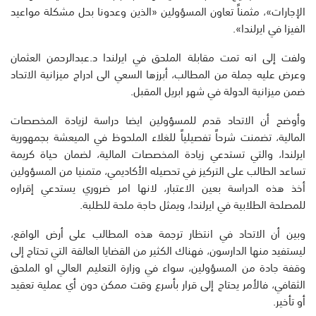
الإجارات»، مثمناً تعاون المسؤولين «الذين وعدونا بحل مشكلة مواعيد
الفيزا في ايرلندا».
ولفت إلى انه تمت مقابلة الملحق في ايرلندا د.عبدالرحمن العثمان
وعرض عليه جملة من المطالب، أبرزها السعي الى ادراج ميزانية الاتحاد
ضمن ميزانية الدولة في شهر ابريل المقبل.
وأوضح أن الاتحاد قدم للمسؤولين ايضا دراسة لزيادة المخصصات
المالية، تضمنت شرحاً تفصيلياً للغلاء الملحوظ في الميعشة بجمهورية
ايرلندا، والتي تستدعي زيادة المخصصات المالية، لضمان حياة كريمة
تساعد الطالب على التركيز في تحصيله الأكاديمي، متمنيا من المسؤولين
أخذ هذه الدراسة بعين الاعتبار، لانها امر ضروري يستدعي إقراره
للمصلحة الطلابية في ايرلندا، ويمثل حاجة ملحة للطلبة.
وبين أن الاتحاد في انتظار ترجمة هذه المطالب على أرض الواقع،
ليستفيد منها الدارسون، فهناك الكثير من القضايا العالقة التي تحتاج إلى
وقفة جادة من المسؤولين، سواء في وزارة التعليم العالي او الملحق
الثقافي، فالأمر يحتاج إلى قرار بأسرع وقت ممكن دون أي عملية تعقيد
أو تأخير.