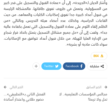
وأشار الحيان لـ»الجريدة»، إلى أن «عمادة القبول والتسجيل على قدر كبير
من المسؤولية، وتعمل في ظروف تفوق طاقاتها، فالمشكلة الرئيسة
في قبول أعداد كبيرة جدا تفوق إمكانيات الكليات والمعاهد، من حيث
القاعات الدراسية، وكذلك عدد أعضاء هيئة التدريس، وبالتالي «من
الظلم إلقاء اللوم على عمادة القبول والتسجيل، التي تعمل بكفاءة عالية
جدا». ولفت إلى أن «حل جميع مشاكل التسجيل يتمثل باتخاذ قرار شجاع
من الإدارة العليا للهيئة، من خلال قبول أعداد تتوافق مع الإمكانيات،
سواء كانت مادية أو بشرية».
864
Twitter
Facebook
مشاركة
الخبر السابق
الخبر التالي
مجالس المؤسسات التعليمية.. لا
الفصل الثاني بـ«التطبيقي»…
تحل ولا تربط!
حضور طلابي واعتذار أساتذة