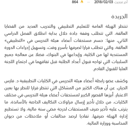
أخر تحديث
2018/02/03
864
الجريدة
تنتظر الهيئة العامة للتعليم التطبيقي والتدريب العديد من القضايا
العالقة، التي تتطلب وقفة جادة خلال بداية انطلاق الفصل الدراسي
الثاني، منها: حسم مستحقات أعضاء هيئة التدريس في «التطبيقي»
العالقة، والتي تتطلب قرارا لصرفها بأسرع وقت، وتسهيل إجراءات الدورة
المستندية لها من الكلية، وإيداعها في البنوك، فضلا عن معالجة جميع
السلبيات التي تواجه قبول أعداد الطلبة قبل تفاقهما في اجتماع اللجنة
العليا للقبول القادم.
وكشف عضو رابطة أعضاء هيئة التدريس في الكليات التطبيقية د. فارس
الحيان، عن أن هناك الكثير من المشاكل التي تنتظر قرارا للنظر بها بعين
الاعتبار، أبرزها القصور الكبير لمستحقات أعضاء هيئة التدريس في مختلف
الكليات، من خلال تأخير إرسال مزاولات التكاليف الخاصة بالأساتذة، ما
يترتب عليه تأخير صرف المستحقات لدرجة مضي سنة مالية، ولا تستطيع
إدارة الهيئة صرفها، تفاديا لرصد مخالفات أو ملاحظات من ديوان
المحاسبة ووزارة المالية.