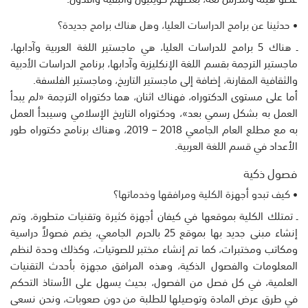
• حدثينا عن برامج الدراسات العليا، وهل هناك برامج جديدة؟
ـ هناك 5 برامج للدراسات العليا، هي ماجستير اللغة العربية وآدابها،
ماجستير الترجمة بقسم اللغة الإنكليزية وآدابها، برنامج الدراسات الأدبية
والثقافية المقارنة، إضافة إلى ماجستير التاريخ، وماجستير الفلسفة.
أما على مستوى الدكتوراه، فهناك اثنان، هما دكتوراه الترجمة «لم يبدأ
العمل به بشكل رسمي بعد»، ودكتوراه التاريخ الإسلامي وسيبدأ العمل
به مع مطلع العام الجامعي 2018 – 2019، وهناك برنامج دكتوراه طور
الأعداد في قسم اللغة العربية.
فصول ذكية
• كيف تبدو أجهزة الكلية ومرافقها وخدماتها؟
ـ تمتلك الكلية بموقعها في كيفان أجهزة كثيرة وتقنيات متطورة، وتم
إنشاء مبنى جديد بها بموقع 25 بالحرم الجامعي، يضم فصولاً دراسية
ومكاتب ومختبرات، كما تم إنشاء مختبر للصوتيات، وكذلك وحدة لنظم
المعلومات والفصول الذكية، وهذه المرافق مجهزة بأحدث التقنيات
العلمية، في كل فصل من الفصول، بحيث يسهل على الأستاذ التحكم
في طرق عرض المادة وتوصيلها للطلبة من دون صعوبات، ونحن نسعى