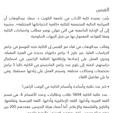
القبس
بيّنت عميدة كلية الآداب في جامعة الكويت د. سعاد عبدالوهاب أن
الميزانية الحالية المخصصة للكلية «كافية لاحتياجاتها المختلفة»، مشيرة
إلى أن الإدارة الجامعية هي التي تتولى توفير مطالب واحتياجات الكلية
وفقا للقواعد المعمول بها من قبل الجهات الحكومية.
وقالت عبدالوهاب في لقاء مع القبس إن الكلية تتجه للتوسع في برامج
الدراسات العليا، عبر طرح 3 برامج دكتوراه جديدة في الفترة المقبلة،
ويجري العمل على إعدادها وإطلاقها للطلبة الراغبين في استكمال
دراستهم، لافتة إلى بلوغ عدد برامج الماجستير في الكلية حاليا 5 برامج
بتخصصات ومجالات مختلفة، وسيتم العمل على زيادتها مستقبلا. وفي
ما يلي تفاصيل اللقاء:
• كم عدد طلبة وأساتذة وأقسام الكلية في الوقت الراهن؟
ـ عدد طلبة الكلية 5804 طلاب وطالبات، وعدد الأقسام 6، هي قسم
اللغة العربية وآدابها، اللغة الإنكليزية وآدابها، اللغة الفرنسية وثقافتها،
والتاريخ والفلسفة والإعلام. أما أعضاء هيئة التدريس، فعددهم 200 بين
عضو هيئة ومدرس لغة، بعضهم كويتيون والبقية وافدون.