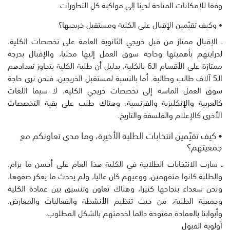
وفقا للإمكانات المتاحة لدينا إلى مواكبة كل التطورات.
• وكيف تقيّمين الإقبال على الكلية ومستقبل خريجيها؟
ـ الإقبال ممتاز من قبل خريجي الثانوية العامة على تخصصات الكلية،
لدرايتهم بأهميتها وحاجة سوق العمل إليها محليا، والإقبال بدرجة
ممتازة على الأقسام الـ6 بالكلية، بدليل أن طلبة الكلية يتجاوز تعدادهم
الـ5 آلاف طالب وطالبة. أما بالنسبة لمستقبل الخريجين، فنحن نرى حاجة
سوق العمل الماسة إلى تخصصات خريجي الكلية، لا سيما اللغات
كالعربية والإنكليزية والفرنسية، وهناك طلب على بقية التخصصات
الأخرى كالإعلام والفلسفة والتاريخ.
• كيف تقيّمين انتخابات الطلبة الأخيرة، وما مدى تعاونكم مع
جمعيتهم؟
ـ سارت الانتخابات الطلابية في الكلية هذا العام على أحسن ما يرام،
والطلبة كانوا متفهمين، ووعيهم كان عاليا، ولم يحدث ما يعكر صفوها،
ونحن سعداء بنجاحها كثيرا، وهناك تعاون وتنسيق بين عمادة الكلية
وجمعية الطلبة، من حيث تنظيم الأنشطة والفعاليات والمعارض،
وأبوابنا بالعمادة مفتوحة دائما لخدمتهم بالشكل المطلوب.
أولوية القبول