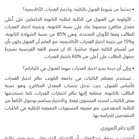
• حدثينا عن شروط القبول بالكلية، واختبار القدرات الأكاديمية؟
ـ الأولوية في القبول في الكلية لطلبة الثانوية الحاصلين على أعلى
معدل مكافئ محسوبا بناء على نسبة الثانوية، ونتيجة اختبار القدرات
للطالب وفقا للأوزان المحددة، وهي %85 من نسبة الشهادة الثانوية،
و%15 من نتيجة اختبار القدرات الأكاديمية، مع العلم أن القبول يكون بأي
من أقسام الكلية قبولا مباشرا، الا ان قسم اللغة الفرنسية يشترط
حصول الطالب على أعلى من %60 باختبار القدرات.
• وإلى أي درجة يبدو اختبار القدرات مهما للقبول في كلياتكم؟
ـ تستخدم معظم الكليات في جامعة الكويت نتائج اختبار القدرات
كأساس للقبول، حيث تدخل بحساب المعدل المكافئ، وهو نسبة
الطالب بالثانوية، مضافة إليها نتائج اختبارات القدرات، كما تستخدمها
بعض الكليات لتحديد المستوى فقط، والاختبار يساهم بوصول الأكفأ من
الطلبة المتقدمين، مع معرفة المستويات الحقيقية للطلبة في الكليات
المتقدمين للدراسة بها.
الازدحام المروري
أوضحت د. سعاد عبدالوهاب أن الازدحام الذي يعاني منه بعض طلبة