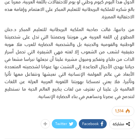
الدول هذا اليوم كيوم وطني أو يوم للاحتفالات باللغة العربية، معربا عن
بالغ شكره للملكية البريطانية للتعليم المبكر على الاهتمام وإقامة هذه
الاحتفالية المميزة.
من جانبها، قالت صاحبة الملكية البريطانية للتعليم المبكر د.حنان
المطوع إن اللغة العربية هي هويتنا وبصمتنا التي تدل على شخصيتنا
الوطنية والقومية والدينية بل والشخصية الحضارية للعرب فلا هوية
حقيقية لشعب من الشعوب إلا لغته فهي الشيفرة التي تحمل أسرار
الذات من طباع وتفكير وميول مشيرة علينا أن نجعلها نبراسا مشعا في
حياتنا يهدي الأجيال الصاعدة إلى التشبث بها عنوانا لشخصيته المتعددة
الأبعاد في عالم العولمة الإنسانية التي نعيشها ونتفاعل معها تأثرا
وتأثيرا، فلا يعني تمسكنا بهويتنا اللغوية العربية العزلة عن اللغات
العالمية بل علينا ان نغترف من لغات ينابيع العالم الحية ما نستطيع
لنندمج في عصرنا ونساهم في بناء الحضارة الإنسانية.
1,514
Twitter
Facebook
مشاركة