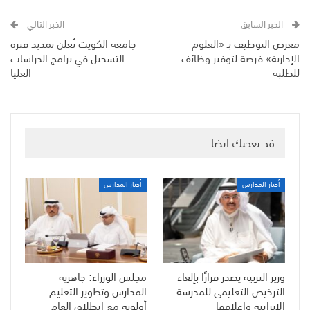
الخبر السابق
الخبر التالي
معرض التوظيف بـ «العلوم
جامعة الكويت تُعلن تمديد فترة
الإدارية» فرصة لتوفير وظائف
التسجيل في برامج الدراسات
للطلبة
العليا
قد يعجبك ايضا
أخبار المدارس
أخبار المدارس
وزير التربية يصدر قرارًا بإلغاء
مجلس الوزراء: جاهزية
الترخيص التعليمي للمدرسة
المدارس وتطوير التعليم
الإيرانية وإغلاقها
أولوية مع انطلاق العام