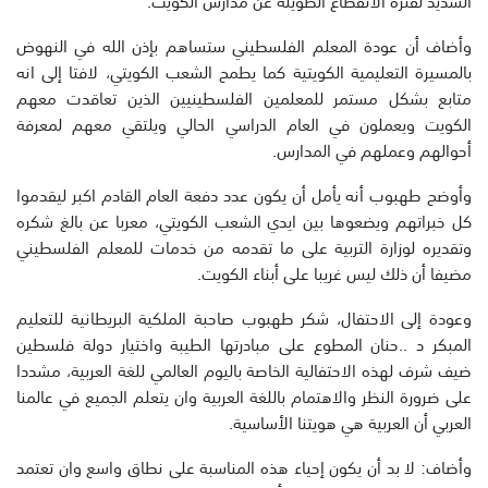
الشديد لفترة الانقطاع الطويلة عن مدارس الكويت.
وأضاف أن عودة المعلم الفلسطيني ستساهم بإذن الله في النهوض
بالمسيرة التعليمية الكويتية كما يطمح الشعب الكويتي، لافتا إلى انه
متابع بشكل مستمر للمعلمين الفلسطينيين الذين تعاقدت معهم
الكويت ويعملون في العام الدراسي الحالي ويلتقي معهم لمعرفة
أحوالهم وعملهم في المدارس.
وأوضح طهبوب أنه يأمل أن يكون عدد دفعة العام القادم اكبر ليقدموا
كل خبراتهم ويضعوها بين ايدي الشعب الكويتي، معربا عن بالغ شكره
وتقديره لوزارة التربية على ما تقدمه من خدمات للمعلم الفلسطيني
مضيفا أن ذلك ليس غريبا على أبناء الكويت.
وعودة إلى الاحتفال، شكر طهبوب صاحبة الملكية البريطانية للتعليم
المبكر د ..حنان المطوع على مبادرتها الطيبة واختيار دولة فلسطين
ضيف شرف لهذه الاحتفالية الخاصة باليوم العالمي للغة العربية، مشددا
على ضرورة النظر والاهتمام باللغة العربية وان يتعلم الجميع في عالمنا
العربي أن العربية هي هويتنا الأساسية.
وأضاف: لا بد أن يكون إحياء هذه المناسبة على نطاق واسع وان تعتمد