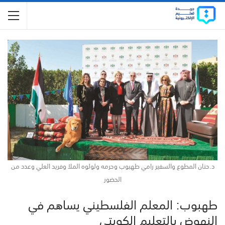
د.حنان المطوع والسفير رامي طهبوب وحرمه ولولوه الملا وفريد العلي وعدد من
الحضور
طهبوب: المعلم الفلسطيني يساهم في
النهوض بالتعليم الكويتي