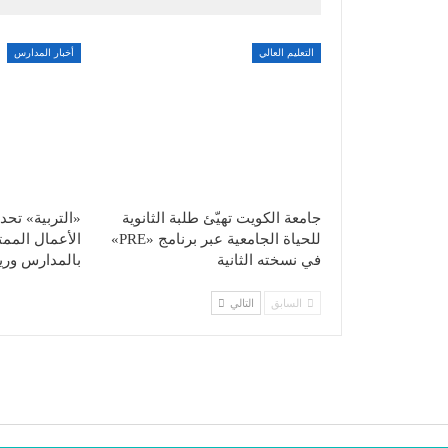
التعليم العالي
أخبار المدارس
جامعة الكويت تهيّئ طلبة الثانوية
«التربية» تح
للحياة الجامعية عبر برنامج «PRE»
الأعمال الممت
في نسخته الثانية
بالمدارس وري
السابق
التالي