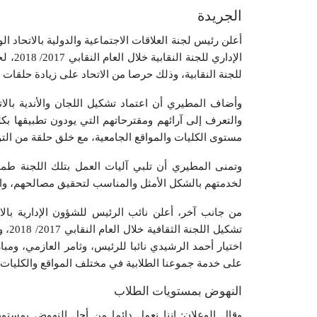
الجريدة
أعلن رئيس لجنة العلاقات الاجتماعية والدولية بالاتحاد 
الإدار
للجنة النقابية، وذلك حرصا من الاتحاد على زيادة حلقات ا
وأضاف المطيري أن اعتماد تشكيل اللجان والأندية بالات
والتعرف إلى آرائهم ومقترحاتهم التي يودون تطبيقها ب
مستوى الكليات والمواقع الجامعية، مع خلق حلقة من التواص
وتمنى المطيري أن تلبي آليات العمل بتلك اللجنة طم
لخدمتهم بالشكل الأمثل والمناسب لتحقيق مصالحهم، وا
من جانب آخر، أعلن نائب الرئيس للشؤون الإدارية بالا
تشكي
اختيار أحمد الرشيدي نائبا للرئيس، وثامر العازمي، وم
على خدمة جموعنا الطلابية في مختلف المواقع والكليات 
النهوض بمستويات الطلاب
وقال الوعلان: إننا نعمل دائما من أجل النهوض بمستوي