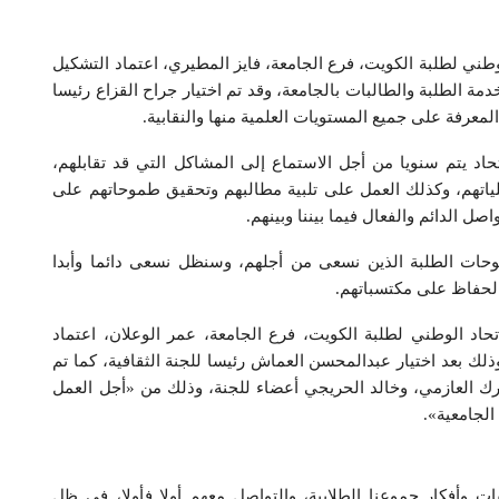
الوطني لطلبة الكويت، فرع الجامعة، فايز المطيري، اعتماد التشكيل
ي للجنة النقابية خلال العام النقابي 2017/ 2018، لخدمة الطلبة والطالبات بالجامعة، وقد تم اختيار جراح القزاع رئيسا
لمعرفة على جميع المستويات العلمية منها والنقابية.
حاد يتم سنويا من أجل الاستماع إلى المشاكل التي قد تقابلهم،
كلياتهم، وكذلك العمل على تلبية مطالبهم وتحقيق طموحاتهم على
ل الدائم والفعال فيما بيننا وبينهم.
وحات الطلبة الذين نسعى من أجلهم، وسنظل نسعى دائما وأبدا
لحفاظ على مكتسباتهم.
تحاد الوطني لطلبة الكويت، فرع الجامعة، عمر الوعلان، اعتماد
ل اللجنة الثقافية خلال العام النقابي 2017/ 2018، وذلك بعد اختيار عبدالمحسن العماش رئيسا للجنة الثقافية، كما تم
بارك العازمي، وخالد الحريجي أعضاء للجنة، وذلك من «أجل العمل
الجامعية».
ات وأفكار جموعنا الطلابية، والتواصل معهم أولا فأولا، في ظل