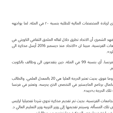
ذكر فهد الشمري أن «اتحاد فرنسا» يعمل على دراسة جدوى لزيادة المخصصات المالية للطلبة بنسبة ٢٠ في المئة، لما يواجهه
 فهد الشمري أن الاتحاد تطرق خلال لقائه الملحق الثقافي الكويتي في
فرنسا د. عادل المانع إلى مشكلة المعادلات لخريجي الجامعات الفرنسية، مبينا ان «الاتحاد منذ ديسمبر 2016 أرسل مذكرة الى
رد».
وقال الشمري، لـ«الجريدة»، إن أغلب الطلبة الخريجين من فرنسا، أي بنسبة 99 في المئة، حين يتقدمون الى وظائف بالكويت
م.
واضاف ان العديد من خريجي فرنسا يحصلون على معدل 10 وما فوق، بحيث تعتبر الدرجة العليا هي 20 بالمعدل العلمي، والطالب
عثة لاستكمال برنامج الماجستير في التخصص الذي يدرسه، وتعتبر في فرنسا
تلك الدرجة بـ«جيد».
لجامعات الفرنسية، بحيث تم تقديم مذكرة تحوي شرحا تفصيليا لرئيس
لك المسألة، وسيتم تقديمها إلى وزير التربية وزير التعليم العالي د.
عرفة سابقة فيما يخص المذكرة وما تحتويه من مطالبات.