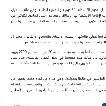
لال تقديم الأنشطة الأكاديمية والثقافية للطلبة، وفي غالب الأحيان
عات لإقامة الانشطة بها، وهناك وعود من رئيس الملحق الثقافي في
لاتحاد ليكون مقرا لهم في استقبال الطلبة الدارسين بفرنسا والدول
ا وعلى قائمتها «الاعلام، والبيئة، والمسرح، والقانون، مبينا ان
لاعوام السابقة، والسوق العمل الكويتي يحتاج تخصصات فرنسا.
واضاف الشمري ان الاتحاد يعمل على دراسة جدوى لزيادة المخصصات المالية لطلبة فرنسا بنسبة 20 في المئة، إلى 2700 يورو،
العالي، لأن هناك غلاء معيشيا في بعض المدن الفرنسية، مثل نيس
وباريس، من حيث الايجارات الخاصة بالسكن الطلابي، إذ يصل الايجار الشهري الى 1500 يورو فرنسي، بينما المكافأة الطلابية
الدارسين في مالطا وهولندا، وهي عبارة عن اتحاد مصغر يتكون من
لهذه اللجنة ميزانية خاصة عن طريق الاتحاد، وتقوم بعمل الانشطة
يخص الدراسة، وتوصيل مطالباتهم الى الملحق الثقافي او التعليم