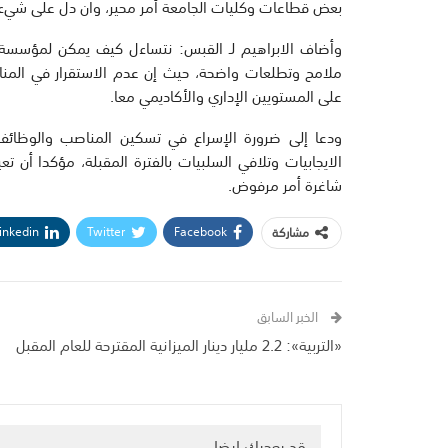
بعض قطاعات وكليات الجامعة أمر محير، وان دل على شيء، ف
وأضاف الابراهيم لـ القبس: نتساءل كيف يمكن لمؤسسة ت
ملامح وتطلعات واضحة، حيث إن عدم الاستقرار في المناصب
على المستويين الإداري والأكاديمي معا.
ودعا إلى ضرورة الإسراع في تسكين المناصب والوظائف
الايجابيات وتلافي السلبيات بالفترة المقبلة، مؤكدا أن 
شاغرة أمر مرفوض.
inkedin
Twitter
Facebook
مشاركة
الخبر السابق
«التربية»: 2.2 مليار دينار الميزانية المقترحة للعام المقبل
قد يعجبك ايضا