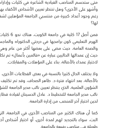
متى ستحسم المناصب القيادية الشاغرة في كليات وإدا
وأشهر على الأخرى؟ وهل تنتظر تعيين الأشخاص الأكفاء بها
رغم وجود أعداد كبيرة من منتسبي الجامعة المؤهلين لشغل
لها؟
فمن أصل 17
الهرم التعليمي كون برامجها في درجتي الدكتوراه والماجس
والصحة العامة، حيث مضى على بعضها أكثر من عام وهي تنت
حيث إن عمدائها الحاليين عبارة عن «قائمين بأعمال» تم ت
لاختيار عمداء بالأصالة، بناء على المؤهلات والمقابلات.
ولا يختلف الحال كثيرا بالنسبة في بعض القطاعات الأخرى، 
بالأصالة، بعد انتهاء فترة د. طاهر الصحاف، وقد تم تكلي
الشؤون العلمية، الذي ينتظر تعيين نائب مدير الجامعة للشؤو
نائب مدير الجامعة للتخطيط د. عادل الحسينان لقيادة قطاع
لحين اختيار آخر للمنصب من إدارة الجامعة.
كما أن هناك الكثير من المناصب الأخرى في الجامعة، ا
البت، سواء بالتجديد لهم لمدة أخرى، أو اختيار أشخاص 
طويلة في مناصب رفيعة بالجامعة.