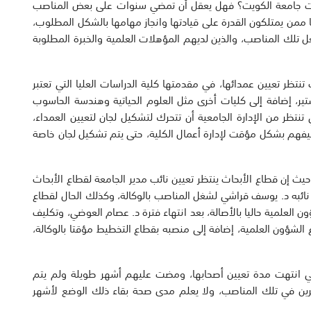
رات جامعة الكويت؟ فهل يعقل أن تمضي سنوات على بعض المناصب
 ممن يمتلكون القدرة على قيادتها وانجاز مهامها بالشكل المطلوب،
 تلك المناصب، والذين لديهم المؤهلات العلمية والخبرة المطلوبة
 كلية في جامعة الكويت، هناك نحو 6 كليات تنتظر تعيين عمدائها، في مقدمتها كلية الدراسات العليا التي تعتبر
تير، إضافة إلى كليات أخرى مثل العلوم الحياتية وهندسة الحاسوب
ظر من الإدارة الجامعية أن تتحرك لتشكيل لجان لتعيين العمداء،
كليفهم بشكل مؤقت لإدارة أعمال الكلية، حتى يتم تشكيل لجان خاصة
حيث إن قطاع الأبحاث ينتظر تعيين نائب مدير الجامعة لقطاع الأبحاث
ف نائبه د. يوسف قراشي لشغل المناصب بالوكالة، وكذلك الحال لقطاع
ن العلمية حاليا بالأصالة، بعد انتهاء فترة د. عصام العوضي، وتكليف
 الشؤون العلمية، إضافة إلى منصبه بقطاع التخطيط مؤقتا بالوكالة،
لتي انتهت مدة تعيين أصحابها، ومضت عليهم أشهر طويلة ولم يتم
آخرين في تلك المناصب، ولا يعلم مدى صحة بقاء ذلك الوضع لأشهر