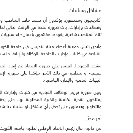
مشاكل وسلبيات
أكاديميون ومختصون، يؤكدون أن حسم ملف المناصب والو
وقطاعات وإدارات، بات ضرورة ملحة في الوقت الحالي لخلق
تلك المناصب شاغرة، يقودها «قائمون بأعمال» له سلبيات عد
وأبدى رئيس جمعية أعضاء هيئة التدريس في جامعة الكويت د
القيادية في كليات وإدارات الجامعة بالوكالة والإنابة، م
وشدد الحمود لـ القبس على ضرورة الابتعاد عن إبقاء ال
حقيقية او منطقية في ذلك الأمر، مؤكدا على ضرورة الإس
الجهات المعنية والإدارة الجامعية.
وبين ضرورة توزيع الوظائف القيادية في كليات وإدارات ال
يمتلكون القدرة الكاملة والخبرة المطلوبة بها، حتى يحق
والتطوير، ويعملون على تخطي أي مشاكل او سلبيات بالشكل ا
أمر محيّر
من جانبه، قال رئيس الاتحاد الوطني لطلبة جامعة الكويت