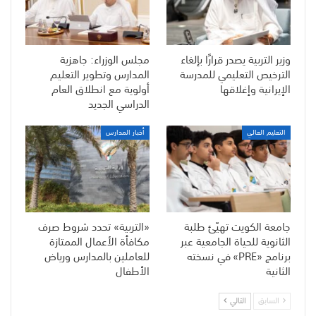
وزير التربية يصدر قرارًا بإلغاء
مجلس الوزراء: جاهزية
الترخيص التعليمي للمدرسة
المدارس وتطوير التعليم
الإيرانية وإغلاقها
أولوية مع انطلاق العام
الدراسي الجديد
التعليم العالي
أخبار المدارس
جامعة الكويت تهيّئ طلبة
«التربية» تحدد شروط صرف
الثانوية للحياة الجامعية عبر
مكافأة الأعمال الممتازة
برنامج «PRE» في نسخته
للعاملين بالمدارس ورياض
الثانية
الأطفال
السابق
التالي