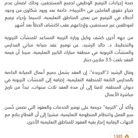
صحة إجراءات الترفيع الوظيفي لجميع المستحقين، وذلك لضمان عدم
ضياع حقوق العاملين في «التربية»، خاصة بعد ورود شكاوى من وجود
أخطاء في الترفيع من بعض المناطق التعليمية، لاسيما بإجراء ترفيع
لموظفين غير مستحقين، وإرجاعهم عقب اكتشاف الخطأ بعد أشهر.
من جهة أخرى كشف وكيل وزارة التربية المساعد للمنشآت التربوية
والتخطيط، د. خالد الرشيد، عن توقيع عقد صيانة مباني المدارس
والمنشآت التربوية في منطقة مبارك الكبير التعليمية، مبينا أن قيمة
العقد بلغت 3.5 ملايين دينار.
وقال الرشيد لـ”الجريدة”، إن العقد يشمل جميع أعمال الصيانة الخاصة
بالمدارس التابعة للمنطقة التعليمية، إضافة إلى المنشآت التربوية في
ديوان المنطقة، لافتا إلى أن مدة العقد ثلاث سنوات، تبدأ من تاريخ
مباشرة الأعمال.
وأكد أن “التربية” حريصة على توفير الخدمات والعقود التي تضمن حُسن
سير العمل وانتظام المنظومة التعليمية، مشيرا إلى أن القطاع يتابع مع
الجهات الرقابية إنجاز بقية العقود للمناطق التعليمية الأخرى.
1,985