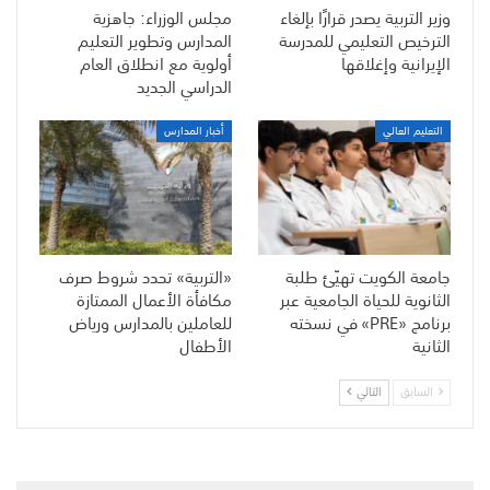
وزير التربية يصدر قرارًا بإلغاء
مجلس الوزراء: جاهزية
الترخيص التعليمي للمدرسة
المدارس وتطوير التعليم
الإيرانية وإغلاقها
أولوية مع انطلاق العام
الدراسي الجديد
التعليم العالي
أخبار المدارس
جامعة الكويت تهيّئ طلبة
«التربية» تحدد شروط صرف
الثانوية للحياة الجامعية عبر
مكافأة الأعمال الممتازة
برنامج «PRE» في نسخته
للعاملين بالمدارس ورياض
الثانية
الأطفال
السابق
التالي