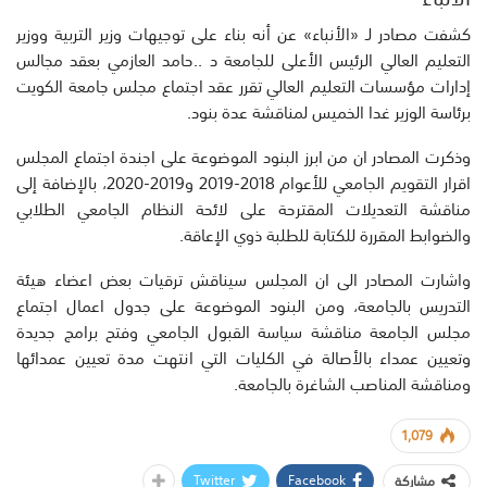
كشفت مصادر لـ «الأنباء» عن أنه بناء على توجيهات وزير التربية ووزير
التعليم العالي الرئيس الأعلى للجامعة د ..حامد العازمي بعقد مجالس
إدارات مؤسسات التعليم العالي تقرر عقد اجتماع مجلس جامعة الكويت
برئاسة الوزير غدا الخميس لمناقشة عدة بنود.
وذكرت المصادر ان من ابرز البنود الموضوعة على اجندة اجتماع المجلس
اقرار التقويم الجامعي للأعوام 2018-2019 و2019-2020، بالإضافة إلى
مناقشة التعديلات المقترحة على لائحة النظام الجامعي الطلابي
والضوابط المقررة للكتابة للطلبة ذوي الإعاقة.
واشارت المصادر الى ان المجلس سيناقش ترقيات بعض اعضاء هيئة
التدريس بالجامعة، ومن البنود الموضوعة على جدول اعمال اجتماع
مجلس الجامعة مناقشة سياسة القبول الجامعي وفتح برامج جديدة
وتعيين عمداء بالأصالة في الكليات التي انتهت مدة تعيين عمدائها
ومناقشة المناصب الشاغرة بالجامعة.
1,079
Twitter
Facebook
مشاركة