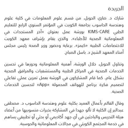
الجريدة
شارك د. ضاري الحويل، من قسم علوم المعلومات في كلية علوم
وهندسة الحاسوب بجامعة الكويت في المؤتمر السنوي الرابع للتعليم
الطبي KIMS-CARE بورشة عمل بعنوان «آخر المستجدات في
المعلوماتية الصحية للأطباء»، والذي يقام بإشراف معهد الكويت
للاختصاصات الطبية «كيمز»، برعاية وحضور وزير الصحة رئيس مجلس
أمناء المعهد الشيخ د. باسل الصباح.
وتناول الحويل، خلال الورشة، أهمية المعلوماتية ودورها في تحسين
الخدمات الصحية في المراكز الطبية والمستشفيات والمرافق الصحية
بشكل عام، كما قام المشاركون في الورشة بعمل تمرين عملي تفاعلي
لتصميم فكرة برنامج للهواتف المحمولة «App» لتحسين الخدمات
الصحية.
وقال القائم بأعمال العميد بكلية علوم وهندسة الحاسوب د. مصطفى
عبدالبر إن الكلية لا تألو جهدا في المشاركة بخبرات منسوبيها من أعضاء
هيئة التدريس والباحثين في أي جهد أكاديمي أو بحثي أو تطبيقي يساهم
في خدمة المجتمع الكويتي في مجالات المعلوماتية والحوسبة.