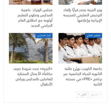
وزير التربية يصدر قرارًا بإلغاء
مجلس الوزراء: جاهزية
الترخيص التعليمي للمدرسة
المدارس وتطوير التعليم
الإيرانية وإغلاقها
أولوية مع انطلاق العام
الدراسي الجديد
التعليم العالي
أخبار المدارس
جامعة الكويت تهيّئ طلبة
«التربية» تحدد شروط صرف
الثانوية للحياة الجامعية عبر
مكافأة الأعمال الممتازة
برنامج «PRE» في نسخته
للعاملين بالمدارس ورياض
الثانية
الأطفال
السابق
التالي