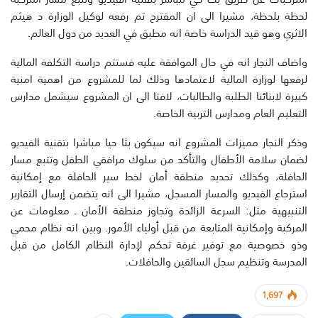
لحظة بلحظة، مشيرا الى ان المقترح تم رفعه لوكيل الوزارة د هيثم
الاثري وهو قيد الدراسة خاصة انه مطبق في العديد من دول العالم.
واضاف النجار انه في حال الموافقة عليه فستتم دراسة التكلفة المالية
لرفعها لوزارة المالية لاعتمادها وذلك لما للمشروع من اهمية امنية
كبيرة لابنائنا الطلبة والطالبات، لافتا الى ان المشروع سيشمل مدارس
التعليم العام ومدارس التربية الخاصة.
وذكر النجار مميزات المشروع انه سيكون بثا حيا مباشرا بتقنية الفيديو
لضمان سلامة الأطفال والتأكد من سلوك مرافقي الطفل وتتبع مسار
الحافلة، وكذلك تحديد منطقة أمان لخط سير الحافلة مع إمكانية
استرجاع الفيديو والمسار المسجل، مشيرا الى انه يتضمن إرسال التقارير
التنبيهية مثل: السرعة الزائدة وتجاوز منطقة الأمان ـ معلومات عن
المركبة وإمكانية المتابعة من قبل أولياء الأمور. وبين انه نظام محمي
وذو خصوصية مع توفير غرفة تحكم لإدارة النظام الكامل من قبل
المدرسة وتنظيم سجل السائقين والحافلات.
1,697