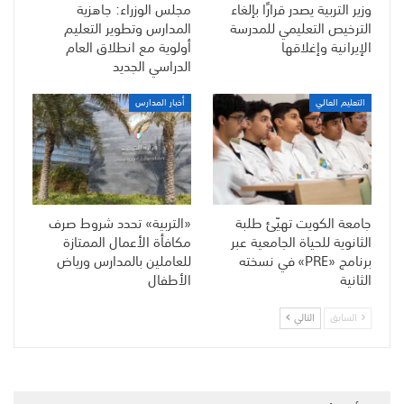
وزير التربية يصدر قرارًا بإلغاء
مجلس الوزراء: جاهزية
الترخيص التعليمي للمدرسة
المدارس وتطوير التعليم
الإيرانية وإغلاقها
أولوية مع انطلاق العام
الدراسي الجديد
التعليم العالي
أخبار المدارس
جامعة الكويت تهيّئ طلبة
«التربية» تحدد شروط صرف
الثانوية للحياة الجامعية عبر
مكافأة الأعمال الممتازة
برنامج «PRE» في نسخته
للعاملين بالمدارس ورياض
الثانية
الأطفال
السابق
التالي