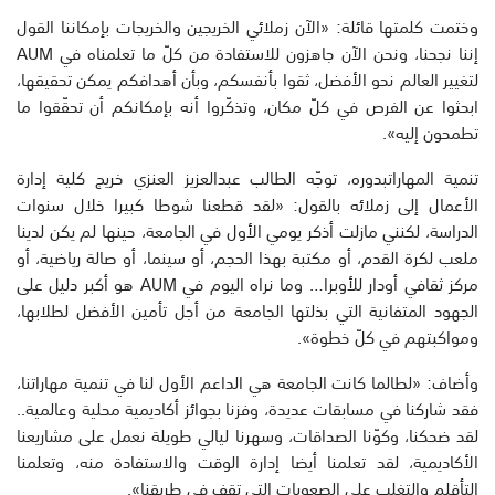
وختمت كلمتها قائلة: «الآن زملائي الخريجين والخريجات بإمكاننا القول
إننا نجحنا، ونحن الآن جاهزون للاستفادة من كلّ ما تعلمناه في AUM
لتغيير العالم نحو الأفضل، ثقوا بأنفسكم، وبأن أهدافكم يمكن تحقيقها،
ابحثوا عن الفرص في كلّ مكان، وتذكّروا أنه بإمكانكم أن تحقّقوا ما
تطمحون إليه».
تنمية المهاراتبدوره، توجّه الطالب عبدالعزيز العنزي خريج كلية إدارة
الأعمال إلى زملائه بالقول: «لقد قطعنا شوطا كبيرا خلال سنوات
الدراسة، لكنني مازلت أذكر يومي الأول في الجامعة، حينها لم يكن لدينا
ملعب لكرة القدم، أو مكتبة بهذا الحجم، أو سينما، أو صالة رياضية، أو
مركز ثقافي أودار للأوبرا… وما نراه اليوم في AUM هو أكبر دليل على
الجهود المتفانية التي بذلتها الجامعة من أجل تأمين الأفضل لطلابها،
ومواكبتهم في كلّ خطوة».
وأضاف: «لطالما كانت الجامعة هي الداعم الأول لنا في تنمية مهاراتنا،
فقد شاركنا في مسابقات عديدة، وفزنا بجوائز أكاديمية محلية وعالمية..
لقد ضحكنا، وكوّنا الصداقات، وسهرنا ليالي طويلة نعمل على مشاريعنا
الأكاديمية، لقد تعلمنا أيضا إدارة الوقت والاستفادة منه، وتعلمنا
التأقلم والتغلب على الصعوبات التي تقف في طريقنا».