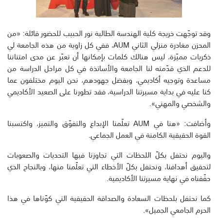
وقد توجّهت خريجة كلية الهندسة الطالبة نور الحبيب للحضور قائلة: «من
المحزن مغادرة منزلي الثاني AUM، ففي كل زاوية من هذه الجامعة لي
ذكريات مميّزة، ليس هنالك كلمات بإمكانها أن تعبّر عن مدى امتناننا
للدعم الذي قدّمته لنا الجامعة والأساتذة في كل مراحل الدراسة من
مساعدة وتوجيه أكاديمي، وبفضل جهودهم، نحن اليوم مختلفون عما
كنا عليه في بداية مسيرتنا الدراسية، فقد تطورنا على الصعيد الأكاديمي
والشخصي والمهني».
وأضافت: «هنا في AUM تعلّمنا الإبداع والتفوّق والتميز، واكتسبنا
القوة الحقيقية الكامنة في العمل الجماعي.
واليوم نحتفل بكلّ اللحظات التي تجاوزنا فيها التحديات والصعوبات
لتحقيق أهدافنا، ونحتفل بكلّ الأخطاء التي تعلّمنا منها، وبالنجاح الذي
حقّقناه في نهاية مسيرتنا الأكاديمية.
كما نحتفل بلحظات السعادة والصداقة الحقيقية التي كوّناها في هذا
الحرم الجامعي الجميل».