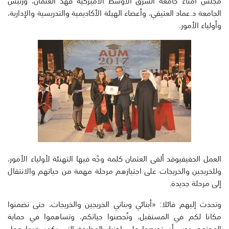
مجلس أمناء جامعة الشرق الأوسط الأميركية فهد العثمان، ورئيس
الجامعة د.عماد العتيقي، وأعضاء الهيئة الأكاديمية والتدريسية والإدارية،
وأولياء الأمور.
العمل الحقيقيوقد ألقى العثمان كلمة وجّه فيها التهنئة لأولياء الأمور،
وللخريجين والخريجات على اجتيازهم مرحلة مهمة من حياتهم والانتقال
إلى مرحلة جديدة.
وتحدث إليهم قائلا: «أبنائي وبناتي الخريجين والخريجات، حتى تضمنوا
مكانا لكم في المستقبل، وتُحصنوا حياتكم، وتساهموا في حماية
المجتمع، يجب أن تحرصوا على اختيار الوظيفة التي يكون فيها عمل