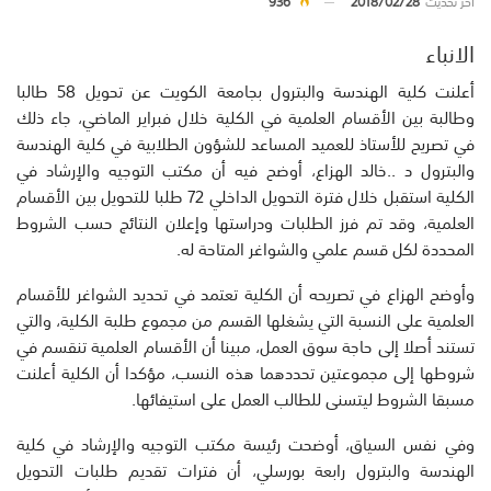
أخر تحديث
2018/02/28
936
الانباء
أعلنت كلية الهندسة والبترول بجامعة الكويت عن تحويل 58 طالبا
وطالبة بين الأقسام العلمية في الكلية خلال فبراير الماضي، جاء ذلك
في تصريح للأستاذ للعميد المساعد للشؤون الطلابية في كلية الهندسة
والبترول د ..خالد الهزاع، أوضح فيه أن مكتب التوجيه والإرشاد في
الكلية استقبل خلال فترة التحويل الداخلي 72 طلبا للتحويل بين الأقسام
العلمية، وقد تم فرز الطلبات ودراستها وإعلان النتائج حسب الشروط
المحددة لكل قسم علمي والشواغر المتاحة له.
وأوضح الهزاع في تصريحه أن الكلية تعتمد في تحديد الشواغر للأقسام
العلمية على النسبة التي يشغلها القسم من مجموع طلبة الكلية، والتي
تستند أصلا إلى حاجة سوق العمل، مبينا أن الأقسام العلمية تنقسم في
شروطها إلى مجموعتين تحددهما هذه النسب، مؤكدا أن الكلية أعلنت
مسبقا الشروط ليتسنى للطالب العمل على استيفائها.
وفي نفس السياق، أوضحت رئيسة مكتب التوجيه والإرشاد في كلية
الهندسة والبترول رابعة بورسلي، أن فترات تقديم طلبات التحويل