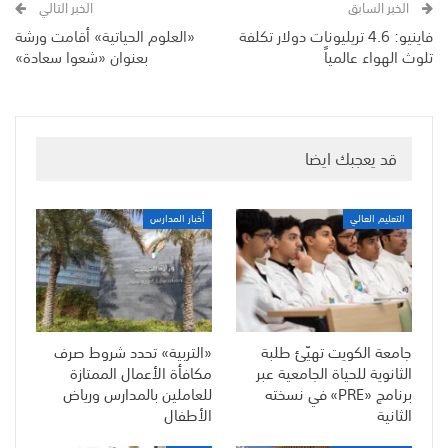
الخبر السابق
الخبر التالي
فاينيو: 4.6 تريليونات دولار تكلفة
«العلوم الحياتية» أقامت ورشة
تلوث الهواء عالمياً
بعنوان «شعوا سعادة»
قد يعجبك ايضا
التعليم العالي
أخبار المدارس
جامعة الكويت تهيّئ طلبة
«التربية» تحدد شروط صرف
الثانوية للحياة الجامعية عبر
مكافأة الأعمال الممتازة
برنامج «PRE» في نسخته
للعاملين بالمدارس ورياض
الثانية
الأطفال