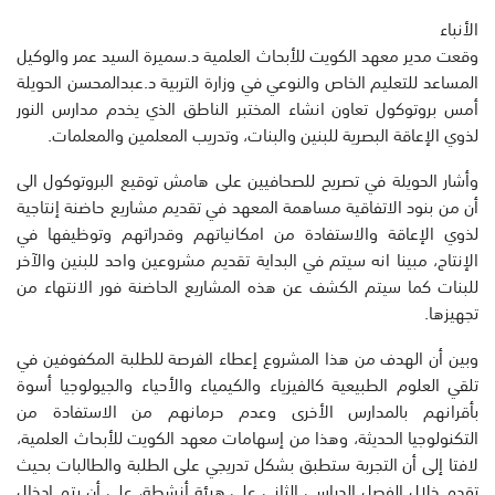
الأنباء
وقعت مدير معهد الكويت للأبحاث العلمية د.سميرة السيد عمر والوكيل
المساعد للتعليم الخاص والنوعي في وزارة التربية د.عبدالمحسن الحويلة
أمس بروتوكول تعاون انشاء المختبر الناطق الذي يخدم مدارس النور
لذوي الإعاقة البصرية للبنين والبنات، وتدريب المعلمين والمعلمات.
وأشار الحويلة في تصريح للصحافيين على هامش توقيع البروتوكول الى
أن من بنود الاتفاقية مساهمة المعهد في تقديم مشاريع حاضنة إنتاجية
لذوي الإعاقة والاستفادة من امكانياتهم وقدراتهم وتوظيفها في
الإنتاج، مبينا انه سيتم في البداية تقديم مشروعين واحد للبنين والآخر
للبنات كما سيتم الكشف عن هذه المشاريع الحاضنة فور الانتهاء من
تجهيزها.
وبين أن الهدف من هذا المشروع إعطاء الفرصة للطلبة المكفوفين في
تلقي العلوم الطبيعية كالفيزياء والكيمياء والأحياء والجيولوجيا أسوة
بأقرانهم بالمدارس الأخرى وعدم حرمانهم من الاستفادة من
التكنولوجيا الحديثة، وهذا من إسهامات معهد الكويت للأبحاث العلمية،
لافتا إلى أن التجربة ستطبق بشكل تدريجي على الطلبة والطالبات بحيث
تقدم خلال الفصل الدراسي الثاني على هيئة أنشطة، على أن يتم ادخال