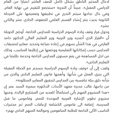
ادخال المختبر الناطق بشكل كامل للصف العاشر اعتباراً من العام
الدراسي المقبل»، مبيناً أن التجربة «ستخضع للتقيم في نهاية العام،
وفي حال نجاحها سيتم التدرج في تطبيقها وتعميمها على المرحلة
الثانوية بحيث يتم إنشاء القسم العلمي للصفوف الحادي عشر والثاني
عشر».
وحول قرار وقف زيادة الرسوم الدراسية للمدارس الخاصة، أوضح الحويلة
أن «القرار الذي أصدره وزير التربية وزير التعليم العالي الدكتور حامد
العازمي في هذا الشأن يسهم في إعادة صياغة وتحديد معايير لتصنيفات
المدارس حسب إمكاناتها التعليمية ووضعها في إطارها المناسب، وذلك
من اجل المساهمة في رفع مستوى المدارس الخاصة وخدمة طلبتنا في
التعليم الخاص».
ولفت إلى أن «وقف زيادة الرسوم الدراسية ينسجم مع الخطة المقبلة
التي يجري العمل في شأنها، وأهمها قانون التعليم الخاص والذي من
شأنه خلق بيئة تنافسية بين المدارس لتحقيق المعايير المطلوبة».
من جانبها، قالت مديرة معهد الأبحاث الدكتورة سميرة السيد عمر إن
«هذا المشروع المهم يأتي استكمالاً للعديد من المشاريع الرائدة، ومنها
مشروع تطوير الإشارة العربية الموحدة للصم، وقاموس ما قبل
المدرسة، إضافة الى قاموس الكشافة لإعاقات الصم ثم مختبرات
الحاسب الآلي الخاصة للطلبة المكفوفين وموائمة المنهج الخاص بهم».