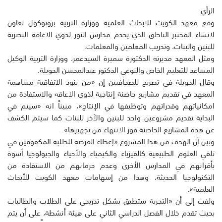
الرأي
وقع معهد الكويت للابحاث العلمية ووزارة التربية بروتوكول تعاون
لانشاء المختبر الناطق الذي يخدم مدارس النور لذوي الاعاقة البصرية
للبنين والبنات، وتدريب المعلمين والمعلمات.
ومثل المعهد مديرته الدكتورة سميرة السيدعمر، ووزارة التربية الوكيل
المساعد للتعليم الخاص والنوعي الدكتور عبدالمحسن الحويلة.
وقال الحويلة في تصريح للصحافيين إن «من بنود الاتفاقية مساهمة
المعهد في تقديم مشاريع حاضنة إنتاجية لذوي الاعاقه والاستفادة من
امكانياتهم وقدراتهم وتوظيفها في الإنتاج»، مبيناً انه «سيتم في
البداية تقديم مشروعين واحد للبنين والآخر للبنات كما سيتم الكشف
عن هذه المشاريع الحاضنة فور الانتهاء من تجهيزها».
وبين أن الهدف من هذا المشروع «إعطاء الفرصة للطلبة المكفوفين في
تلقي العلوم الطبيعية كالفيزياء والكيمياء والأحياء والجيولوجيا أسوة
بأقرانهم في المدارس الأخرى وعدم حرمانهم من الاستفادة من
التكنولوجيا الحديثة، وهذا من إسهامات معهد الكويت للأبحاث
العلمية».
ولفت إلى أن «التجربة ستطبق بشكل تدريجي على الطلاب والطالبات
بحيث تقدم خلال الفصل الدراسي الثاني على هيئة أنشطة، على أن يتم