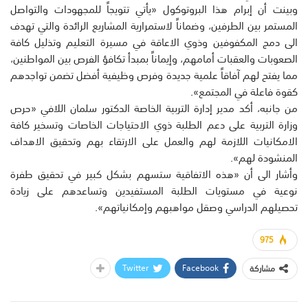
وبينت أن إبرام هذا البروتوكول «يأتي تتويجاً للمجهودات والتواصل
المستمر بين الطرفين، وضماناً لاستمرارية المشاريع الرائدة والتي تهدف
الى دمج المكفوفين وذوي الاعاقة في مسيرة التعليم وتذليل كافة
الصعوبات والعقبات أمامهم، وإيماناً بمبدأ تكافؤ الفرص بين المواطنين،
مما يفتح لهم آفاقاً علمية جديدة وفرص وظيفية أفضل تضمن تواجدهم
كقوة فاعلة في المجتمع».
من جانبه، أكد مدير إدارة التربية الخاصة الدكتور سلمان اللافي «حرص
وزارة التربية على دعم الطلبة ذوي الاحتياجات الخاصات وتسخير كافة
الامكانيات اللازمة لهم والعمل على الارتقاء بهم وتحقيق الاهداف
المنشودة لهم».
وأشار الى أن «هذه الاتفاقية ستسهم بشكل كبير في تحقيق طفرة
نوعية في مستويات الطلبة المستفيدين وتساعدهم على زيادة
تحصيلهم الدراسي وصقل مواهبهم وإمكانياتهم».
975
Twitter
Facebook
مشاركة