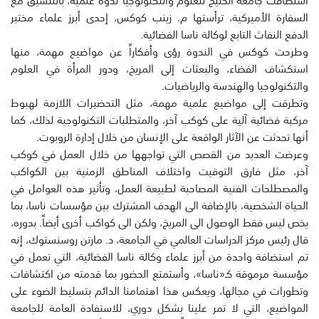
استضافت جامعة الخليج للعلوم والتكنولوجيا ندوة علمية، بالتنسيق مع
السفارة الأميركية، ترأستها م. زينب كوكس، إحدى أبرز علماء مختبر
الدفع النفاث التابع لوكالة ناسا الفضائية.
وطرحت كوكس في الندوة رؤى وأفكاراً عن مواضيع مهمة، منها
استكشاف الفضاء، والبعثات إلى المريخ، ودور المرأة في العلوم
والتكنولوجيا والهندسة والرياضيات.
وتطرقت إلى مواضيع علمية مهمة، مثل التحضيرات اللازمة لهبوط
مركبة فضائية آلية على كوكب آخر، والمتطلبات التكنولوجية لذلك، كما
أنها تحدثت عن الآثار الواقعة على الإنسان من خلال إدارة الروبوت.
وعرضت العديد من القصص التي تواجهها من خلال العمل في كوكب
آخر، مثل فارق التوقيت واختلاف المناطق الزمنية بين الكواكب
والمصطلحات الفنية المصاحبة لطبيعة العمل، وتأثير هذه العوامل في
الحياة الشخصية، بالإضافة الى الهدف المشترك بين مؤسسات ناسا، بما
يخص ليس فقط الوصول الى المريخ، ولكن الى كواكب أخرى أيضاً. بدوره،
قال رئيس مركز الدراسات العالمي في الجامعة، د. مارتن روسنستوك، إنه
تم استضافة واحدة من أبرز علماء وكالة ناسا الفضائية، التي تعمل في
مؤسسة مرموقة كـ«ناسا»، وأستمتع الحضور بما قدمته من اكتشافات
وتطورات في مجالها، ويعكس هذا اهتمامنا الدائم بتسليط الضوء على
المواضيع، التي لا تمر علينا بشكل دوري، للاستفادة العامة للجامعة