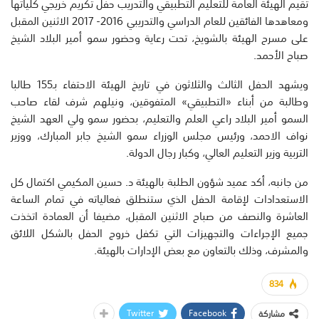
تقيم الهيئة العامة للتعليم التطبيقي والتدريب حفل تكريم خريجي كلياتها
ومعاهدها الفائقين للعام الدراسي والتدريبي 2016- 2017 الاثنين المقبل
على مسرح الهيئة بالشويخ، تحت رعاية وحضور سمو أمير البلاد الشيخ
صباح الأحمد.
ويشهد الحفل الثالث والثلاثون في تاريخ الهيئة الاحتفاء بـ155 طالبا
وطالبة من أبناء «التطبيقي» المتفوقين، ونيلهم شرف لقاء صاحب
السمو أمير البلاد راعي العلم والتعليم، بحضور سمو ولي العهد الشيخ
نواف الاحمد، ورئيس مجلس الوزراء سمو الشيخ جابر المبارك، ووزير
التربية وزير التعليم العالي، وكبار رجال الدولة.
من جانبه، أكد عميد شؤون الطلبة بالهيئة د. حسين المكيمي اكتمال كل
الاستعدادات لإقامة الحفل الذي ستنطلق فعالياته في تمام الساعة
العاشرة والنصف من صباح الاثنين المقبل، مضيفا أن العمادة اتخذت
جميع الإجراءات والتجهيزات التي تكفل خروج الحفل بالشكل اللائق
والمشرف، وذلك بالتعاون مع بعض الإدارات بالهيئة.
834
Twitter
Facebook
مشاركة