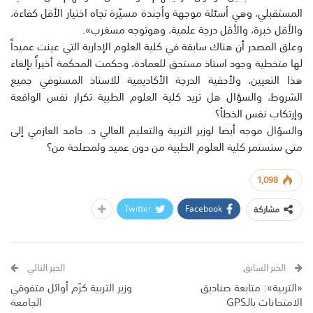
المستقبلي، وهي أسئلة موجهة وأجندة مسيّرة تجاه اختيار الأقل كفاءة،
والأقل خبرة، والأقل درجة علمية، وهوتوجه مسغرب».
وعلق المصدر أن هناك سابقة في كلية العلوم الإدارية التي عينت عميداً
لها متخطية وجود استاذ مستحق للعمادة، وحكمت المحكمة أخيراً بإلغاء
هذا التعيين، ولأحقية الدرجة الأكاديمية للاستاذ المستوفي جميع
الشروط، والسؤال هل تريد كلية العلوم الطبية تكرار نفس الواقعة
وإرتكاب نفس الخطأ؟
والسؤال موجه أيضا لوزير التربية والتعليم العالي د. حامد العازمي إلى
متى ستستمر كلية العلوم الطبية من دون عميد ولمصلحة من؟
1,098
Twitter
Facebook
مشاركة
الخبر السابق
الخبر التالي
«التربية»: متابعة صناديق
وزير التربية كرّم أوائل متفوقي
الامتحانات بالـGPS
الجامعة