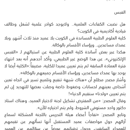
القبس
هل نضبت الكفاءات العلمية.. ولايوجد كوادر علمية لشغل وظائف
قيادية أكاديمية في الكويت؟
كلية العلوم الطبية المساندة في الكويت بلا عميد منذ ثلاث أشهر، وبلا
عمداء مساعدين.. ورؤساء الأقسام بالوكالة.
هكذا عبر بعض أساتذة كلية العلوم الطبية عن استيائهم لـ «القبس
الإلكتروني»، عن هذا الوضع غير الطبيعي، وأكد أحدهم أنه بعد انتهاء
فترة العمادة السابقة لم يتم تعيين عميدا للكلية، مضيفاً:«الكلية أيضا لا
يوجد بها عمداء مساعدين، ورؤساء الأقسام جميعهم بالوكالة».
وأشار مصدر مطلع أن «هناك شبهة تنفيع وتلميع تسير في اتجاه تعين
أشخاص بعينهم لحسابات وضغوط خاصة وصلت بعضها للتهديد إن لم
يتم تعيين «ولدنا» سنقيم الدنيا»!
وقال المصدر: «من المفترض تشكيل لجنة لاختيار العميد، وهناك استاذ
دكتور واحد مستوفي الشروط، ولم يتم اختياره للآن».
وتابع المصدر: «تفاجأ أعضاء هيئة التدريس باللجنة المشكلة لسماع
آرائهم حول مواصفات عميد المستقبل أنها تسألهم عن تقيمهم
للعمداء السابقين، وحول ترقياتهم عوضاً عن سؤالهم عن العميد