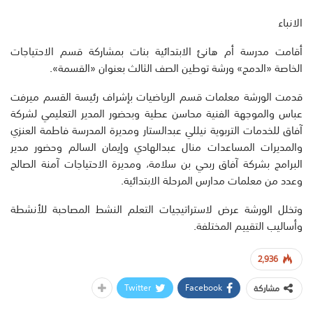
الانباء
أقامت مدرسة أم هانئ الابتدائية بنات بمشاركة قسم الاحتياجات
الخاصة «الدمج» ورشة توطين الصف الثالث بعنوان «القسمة».
قدمت الورشة معلمات قسم الرياضيات بإشراف رئيسة القسم ميرفت
عباس والموجهة الفنية محاسن عطية وبحضور المدير التعليمي لشركة
آفاق للخدمات التربوية نيللي عبدالستار ومديرة المدرسة فاطمة العنزي
والمديرات المساعدات منال عبدالهادي وإيمان السالم وحضور مدير
البرامج بشركة آفاق ربحي بن سلامة، ومديرة الاحتياجات آمنة الصالح
وعدد من معلمات مدارس المرحلة الابتدائية.
وتخلل الورشة عرض لاستراتيجيات التعلم النشط المصاحبة للأنشطة
وأساليب التقييم المختلفة.
2,936
Twitter
Facebook
مشاركة