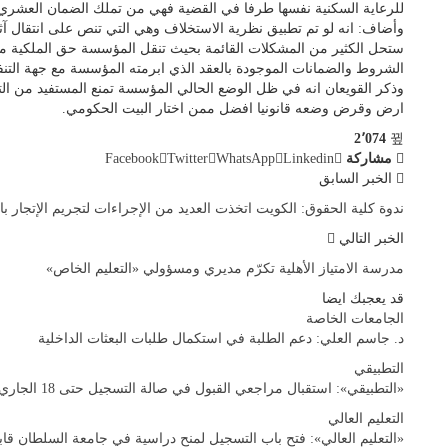
للرعاية السكنية نفسها طرفا في القضية فهي من تملك الضمان العشري 
وأضاف: انه لو تم تطبيق نظرية الاستخلاف وهي التي تنص على انتقال آ
ستحل الكثير من المشكلات القائمة بحيث تنقل المؤسسة حق الملكية م
الشروط والضمانات الموجودة بالعقد الذي ابرمته المؤسسة مع جهة التنفي
وذكر القويعان انه في ظل الوضع الحالي المؤسسة تمنع المستفيد من ا
ارض وقرض وضعه قانونيا افضل ممن اختار البيت الحكومي.
2٬074
مشاركة
Linkedin
WhatsApp
Twitter
Facebook
الخبر السابق
ندوة كلية الحقوق: الكويت اتخذت العديد من الإجراءات لتجريم الإتجار با
الخبر التالي
مدرسة الامتياز الأهلية تكرّم مديري ومسؤولي «التعليم الخاص»
قد يعجبك ايضا
الجامعات الخاصة
د. جاسم العلي: دعم الطلبة في استكمال طلبات البعثات الداخلية
التطبيقي
«التطبيقي»: استقبال مراجعي القبول في صالة التسجيل حتى 18 الجاري
التعليم العالي
«التعليم العالي»: فتح باب التسجيل لمنح دراسية في جامعة السلطان قاب