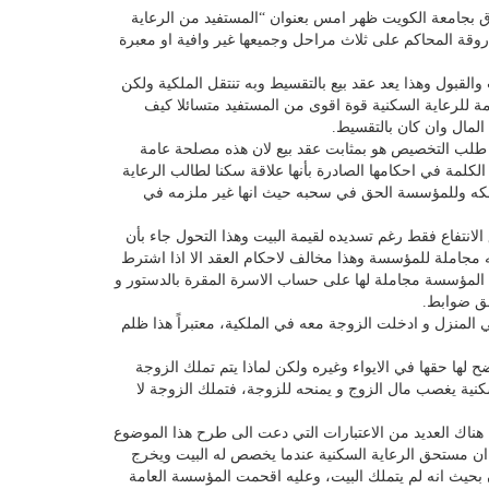
وق بجامعة الكويت ظهر امس بعنوان “المستفيد من الرعاية
روقة المحاكم على ثلاث مراحل وجميعها غير وافية او معبرة
لقبول وهذا يعد عقد بيع بالتقسيط وبه تنتقل الملكية ولكن
مة للرعاية السكنية قوة اقوى من المستفيد متسائلا كيف
لمال وان كان بالتقسيط.
ن طلب التخصيص هو بمثابت عقد بيع لان هذه مصلحة عامة
لمة في احكامها الصادرة بأنها علاقة سكنا لطالب الرعاية
تملكه وللمؤسسة الحق في سحبه حيث انها غير ملزمه في
نتفاع فقط رغم تسديده لقيمة البيت وهذا التحول جاء بأن
جاملة للمؤسسة وهذا مخالف لاحكام العقد الا اذا اشترط
المؤسسة مجاملة لها على حساب الاسرة المقرة بالدستور و
فق ضوابط.
لمنزل و ادخلت الزوجة معه في الملكية، معتبراً هذا ظلم
لها حقها في الايواء وغيره ولكن لماذا يتم تملك الزوجة
سكنية يغصب مال الزوج و يمنحه للزوجة، فتملك الزوجة لا
 هناك العديد من الاعتبارات التي دعت الى طرح هذا الموضوع
ان مستحق الرعاية السكنية عندما يخصص له البيت ويخرج
 بحيث انه لم يتملك البيت، وعليه اقحمت المؤسسة العامة