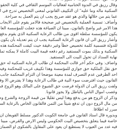
وقال رزيق في الندوة الختامية لفعاليات الموسم الثقافي في كلية الحق
السكنية ماله وما عليه” ان التكييف القانوني لمعنى التخصيص تدرج في ا
عما يتم من خلالها والذي هو عقد صريح يجب ان يتم العمل به صراحة.
وأضاف: تسمية العملية بالتخصيص غير صحيحة فالامر يقوم على الايجاب وا
هذا الامر غير واضح بالقانون، مبينا ان الصياغة هذه جعلت للمؤسسة العا
يكون للمؤسسة سلطة اقوى من طالب الرعاية السكنية الذي يقوم بدفع ا
وأشار رزيق الى ان قانون الرعاية السكنية يجب ان يتم تعديله بأن يكو
للدولة فتسمية كلمة تخصيص خطأ وغير دقيقة حيث كيفت المحكمة هذه الك
السكنية و بذلك بموت المستفيد رغم دفعه قيمة البيت كاملة لا يمكنه 
نهاية السداد ان تحول البيت الى المستفيد.
واضاف: وفي حكم آخر قالت المحكمة ان طالب الرعاية السكنية له حق الا
حق نقل الملكية حق جوازي للمؤسسة وهذا تكييف غريب للمحكمة وفيه م
احد الطرفين عدم التصرف لمدة معينة موضحا ان التزام المحكمة جانب 
القانون حيث افترضت سوء النية في طالب الرعاية وهذا لا يفترض الا و
ولفت رزيق الى ان الدولة فرضت حق الشيوع على المالك وهو الزوج في ا
وغصب اموال الناس بالباطل ولا يجوز قانونا.
وذكر ان الزوج هو من يدفع وهذا ليس تقليلا من قيمة الزوجة والشرع وضح 
من مال الزوج دون ان تدفع شيئاً من الثمن فالقانون الخاص بالرعاية ال
مبرر له اطلاقا.
وبدوره قال استاذ القانون في جامعة الكويت الدكتور مسلط القويعان ان
خاصة فيما يتعلق بتخصيص البيت الحكومي وليس الارض والقرض، مبينا 
فيه عدد من العيوب لا يستطيع ان يعود على المقاول بالشكوى او الضمان