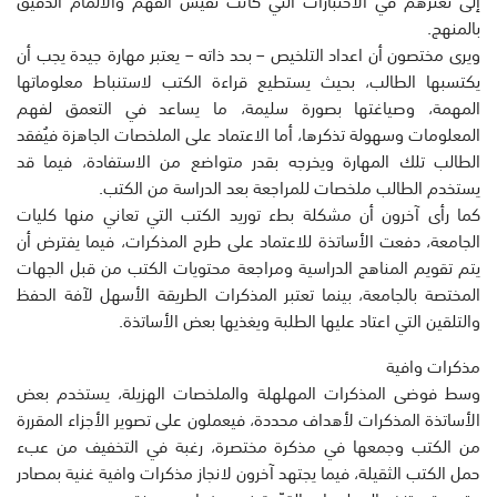
إلى تعثرهم في الاختبارات التي كانت تقيس الفهم والالمام الدقيق
بالمنهج.
ويرى مختصون أن اعداد التلخيص – بحد ذاته – يعتبر مهارة جيدة يجب أن
يكتسبها الطالب، بحيث يستطيع قراءة الكتب لاستنباط معلوماتها
المهمة، وصياغتها بصورة سليمة، ما يساعد في التعمق لفهم
المعلومات وسهولة تذكرها، أما الاعتماد على الملخصات الجاهزة فيُفقد
الطالب تلك المهارة ويخرجه بقدر متواضع من الاستفادة، فيما قد
يستخدم الطالب ملخصات للمراجعة بعد الدراسة من الكتب.
كما رأى آخرون أن مشكلة بطء توريد الكتب التي تعاني منها كليات
الجامعة، دفعت الأساتذة للاعتماد على طرح المذكرات، فيما يفترض أن
يتم تقويم المناهج الدراسية ومراجعة محتويات الكتب من قبل الجهات
المختصة بالجامعة، بينما تعتبر المذكرات الطريقة الأسهل لآفة الحفظ
والتلقين التي اعتاد عليها الطلبة ويغذيها بعض الأساتذة.
مذكرات وافية
وسط فوضى المذكرات المهلهلة والملخصات الهزيلة، يستخدم بعض
الأساتذة المذكرات لأهداف محددة، فيعملون على تصوير الأجزاء المقررة
من الكتب وجمعها في مذكرة مختصرة، رغبة في التخفيف من عبء
حمل الكتب الثقيلة، فيما يجتهد آخرون لانجاز مذكرات وافية غنية بمصادر