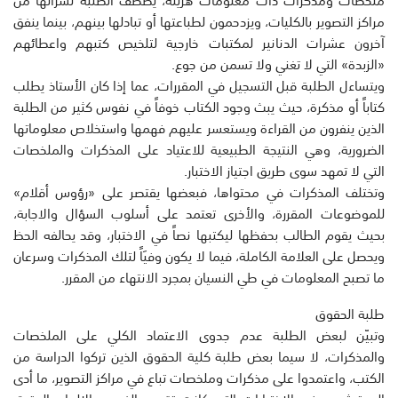
مراكز التصوير بالكليات، ويزدحمون لطباعتها أو تبادلها بينهم، بينما ينفق
آخرون عشرات الدنانير لمكتبات خارجية لتلخيص كتبهم واعطائهم
«الزبدة» التي لا تغني ولا تسمن من جوع.
ويتساءل الطلبة قبل التسجيل في المقررات، عما إذا كان الأستاذ يطلب
كتاباً أو مذكرة، حيث يبث وجود الكتاب خوفاً في نفوس كثير من الطلبة
الذين ينفرون من القراءة ويستعسر عليهم فهمها واستخلاص معلوماتها
الضرورية، وهي النتيجة الطبيعية للاعتياد على المذكرات والملخصات
التي لا تمهد سوى طريق اجتياز الاختبار.
وتختلف المذكرات في محتواها، فبعضها يقتصر على «رؤوس أقلام»
للموضوعات المقررة، والأخرى تعتمد على أسلوب السؤال والاجابة،
بحيث يقوم الطالب بحفظها ليكتبها نصاً في الاختبار، وقد يحالفه الحظ
ويحصل على العلامة الكاملة، فيما لا يكون وفيَاً لتلك المذكرات وسرعان
ما تصبح المعلومات في طي النسيان بمجرد الانتهاء من المقرر.
طلبة الحقوق
وتبيّن لبعض الطلبة عدم جدوى الاعتماد الكلي على الملخصات
والمذكرات، لا سيما بعض طلبة كلية الحقوق الذين تركوا الدراسة من
الكتب، واعتمدوا على مذكرات وملخصات تباع في مراكز التصوير، ما أدى