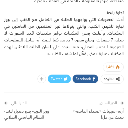
متعددة، وتزخر بالمعلومات القيّمة في صفحات موجزة.
تجارة رابحة
أدت الصعوبات التي يواجهها الطلبة في التعامل مع الكتب إلى بروز
تجارة تلخيص الكتب، والتي يتولاها غير المختصين من العاملين في
المكتبات، وأعلنت بعض المكتبات توافر ملخصات لأحد المقررات لا
يتجاوز 7 صفحات، ويبلغ سعره 7 دنانير، كما ادعت أنه شامل للمعلومات
الضرورية للاختبار الفصلي، فيما يتردد على لسان الطلبة اللاجئين لهذه
المكتبات عبارة «مخي قفّل لما شفت الكتاب».
1,461
Twitter
Facebook
مشاركة
الخبر السابق
الخبر التالي
أزمة تعيينات «عمداء الجامعة»
وزير التربية يقرر تعديل لائحة
تبحث عن حل!
النظام الجامعي الطلابي