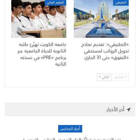
التطبيقي
التعليم العالي
«التطبيقي»: تقديم نماذج
جامعة الكويت تهيّئ طلبة
تحويل الرواتب لمستحقي
الثانوية للحياة الجامعية عبر
«التفوق» حتى 31 الجاري
برنامج «PRE» في نسخته
الثانية
السابق
التالي
أخر الأخبار
أخبار المدارس
وزير التربية يصدر قرارًا بإلغاء الترخيص التعليمي للمدرسة…