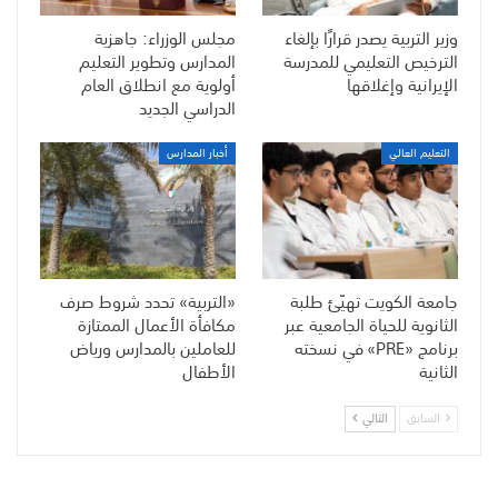
وزير التربية يصدر قرارًا بإلغاء
مجلس الوزراء: جاهزية
الترخيص التعليمي للمدرسة
المدارس وتطوير التعليم
الإيرانية وإغلاقها
أولوية مع انطلاق العام
الدراسي الجديد
التعليم العالي
أخبار المدارس
جامعة الكويت تهيّئ طلبة
«التربية» تحدد شروط صرف
الثانوية للحياة الجامعية عبر
مكافأة الأعمال الممتازة
برنامج «PRE» في نسخته
للعاملين بالمدارس ورياض
الثانية
الأطفال
السابق
التالي