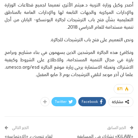
أصدر وكيل وزارة التربية د.هيثم الأثري تعميما لجميع قطاعات الوزارة
والإدارات المركزية والجهات التابعة لها والإدارات العامة بالمناطق
التعليمية بشأن فتح باب الترشيحات لجائزة اليونسكو- اليابان من أجل
تنمية مستدامة للعام الدراسي 2018.
ونص التعميم على فتح باب الترشيحات للجائزة.
وتكافئ هذه الجائزة المرشحين الذين يسهمون في بناء مشاريع وبرامج
بارزة في مجال التنمية المستدامة، وللاطلاع على الشروط وكيفية
الاشتراك وتعبئة الاستمارة يرجى زيارة موقع الجائزة unesco.org/esd،
علما ان آخر موعد لتلقي الترشيحات يوم 3 مايو المقبل.
871
Twitter
Facebook
مشاركة
الخبر السابق
الخبر التالي
«KiLAW» تشارك في المسابقة
لقاء تنويري بـ «الاجتماعية»