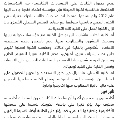
عدم حصول الكليات على الاعتمادات الاكاديمية من المؤسسات
المختصة، فبالنسبة لكلية الصيدلة فإن مؤسسة اعتماد كندية جاءت اليها
عام 2012 ولم تمنحها اعتمادا انذاك، حيث طالبت باجراء تغييرات في
الكلية، ليصبح برنامجها متوافقا مع معايير التعليم الصيدلي الكندي، ولا
تزال الكلية تعمل على تنفيذ تلك التعديلات.
أما كلية الطب، فاشارت الى تواصل الكلية مع مؤسسات دولية زارتها
وقدمت المشورة والمطلوب منها، وتم تأسيس وحدة متخصصة
للاعتماد الأكاديمي بالكلية في 2002، وخضعت الكلية لعملية تقييم
ذاتي تحت إشراف فريق أميركي، قدم للكلية تقريرا للتقييم الذاتي
وتحسين الجودة، شمل نقاط الضعف والمتطلبات للحصول على الاعتماد،
وتعمل الكلية على تنفيذ توصياته.
اما كلية الأسنان، فلا تزال في طور الاستعداد والتجهيز للحصول على
اعتماد من مؤسسة اعتماد اميركية، وتبذل الكلية مساعيها للحصول
عليه حاليا، بانجاز المطلوب منها اكاديمياً وادارياً.
تأثير كبير
أكاديميون ومختصون أكدوا أن بقاء تلك الكليات دون اعتمادات أكاديمية
معترف بها، يؤثر كثيرا على جامعة الكويت، لاسيما على سمعتها
الأكاديمية وتصنيفها العالمي، كما يؤثر على الطلبة أيضا، لاسيما الراغبين
منهم في استكمال دراستهم العليا بالخارج، حيث سيواجهون مصاعب