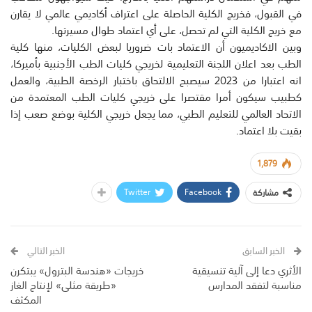
في القبول، فخريج الكلية الحاصلة على اعتراف أكاديمي عالمي لا يقارن
مع خريج الكلية التي لم تحصل، على أي اعتماد طوال مسيرتها.
وبين الاكاديميون أن الاعتماد بات ضروريا لبعض الكليات، منها كلية
الطب بعد اعلان اللجنة التعليمية لخريجي كليات الطب الأجنبية بأميركا،
انه اعتبارا من 2023 سيصبح الالتحاق باختبار الرخصة الطبية، والعمل
كطبيب سيكون أمرا مقتصرا على خريجي كليات الطب المعتمدة من
الاتحاد العالمي للتعليم الطبي، مما يجعل خريجي الكلية بوضع صعب إذا
بقيت بلا اعتماد.
1,879
Twitter
Facebook
مشاركة
الخبر السابق
الخبر التالي
الأثري دعا إلى آلية تنسيقية
خريجات «هندسة البترول» يبتكرن
مناسبة لتفقد المدارس
«طريقة مثلى» لإنتاج الغاز
المكثف