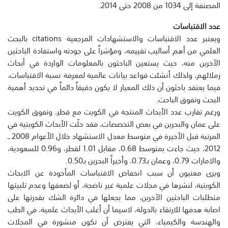
المصنفة إلى 1034 من 2008 حتى 2014.
عدد الاقتباسات
ويعتبر عدد الاقتباسات والاستشهادات المرجعية citations بالبحث
العلمي من أهم أساليب تقييمه، ومؤشراً على جودته واستفادة الباحثين
الآخرين منه، حيث يستعين الباحثون بالمعلومات الواردة في أبحاث
زملائهم، ولذلك أنشئت قواعد بيانات عالمية لمعرفة نسبة الاقتباسات،
فيما يعتقد باحثون أن ذلك المعيار لا يكون دقيقاً دائماً في تحديد أهمية
البحث وتفوق الباحث.
ورغم تقارب عدد الأبحاث المنتجة في الكويت مع قطر، وتفوق الكويت
على عمان والبحرين في بعض التخصصات، فقد حلّت الأبحاث الكويتية في
المرتبة قبل الأخيرة في متوسط معدل الاستشهاد خلال الأعوام 2008 ــ
2012، حيث جاءت بمتوسط 0.68، مقابل 1.01 لقطر، و0.96 للسعودية،
والامارات 0.79، وعمان بـ0.73، وأخيراً البحرين بـ0.50.
ويرى معنيون أن سبب انخفاض الاقتباسات المأخوذة عن الابحاث
الكويتية، لنشرها في مجلات علمية غير ناضجة، أو لضعفها وعدم تلبيتها
متطلبات الباحثين الآخرين، مما يجعلها في دائرة الشك بقدرتها على
اصابة هدفها للارتقاء بالدولة، لاسيما أن أغلب الأبحاث علمية، في الطب
والهندسة والكيمياء، التي يفترض أن تكون منشورة في المجلات