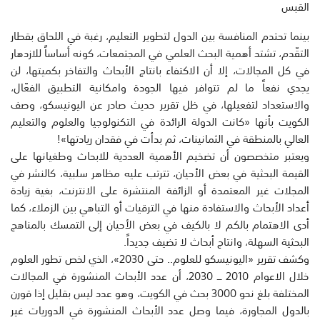
القبس
بينما تحتدم المنافسة بين الدول لتطوير التعليم، رغبة في اللحاق بقطار
التقّدم، تشتد أهمية البحث العلمي في المجتمعات، كونه أساساً للازدهار
في كل المجالات، إلا أن الاكتفاء بانتاج الأبحاث والتفاخر بكميتها، لن
يجدي نفعاً ما لم تتوافر فيها الجودة وامكانية التطبيق الفعّال،
والاستعداد لتفعيلها، في ظل تقرير حديث صادر عن اليونيسكو، وصف
الكويت بأنها «كانت الدولة الرائدة في التكنولوجيا والعلوم والتعليم
العالي بالمنطقة في الثمانينات، ثم بدأت في فقدان ريادتها»!
ويعتبر متخصصون أن تضخيم الأهمية العددية للابحاث وطغيانها على
القيمة البحثية في بعض الأحيان، تترتب عليه مظاهر سلبية، كالنشر في
المجلات غير المعتمدة أو الزائفة المنتشرة على الانترنت، بغية زيادة
أعداد الأبحاث والاستفادة منها في الترقيات أو التباهي بين الزملاء، كما
أدى الاهتمام بالكم لا بالكيف في بعض الأحيان إلى التمسك بالمناهج
البحثية السهلة، وانتاج أبحاث لا تضيف جديداً.
وكشف تقرير «اليونيسكو للعلوم.. حتى 2030»، الذي لخص تطور العلوم
خلال الاعوام 2010 ـــ 2030، أن عدد الأبحاث المنشورة في المجالات
المختلفة بلغ نحو 3000 بحث في الكويت، وهو عدد ليس بقليل إذا قورن
بالدول المجاورة، فيما وصل عدد الأبحاث المنشورة في الدوريات غير