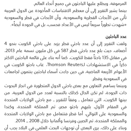
المرموقة، ويطلع عليها الباحثون في جميع أنحاء العالم.
بينما يشير التقرير إلى أن معظم الاقتباسات المأخوذة عن الدول العربية
تأتي من الأبحاث القطرية والسعودية، وأن الأبحاث في قطر والسعودية
«شهدت تطوراً سريعاً ليس في الأعداد فحسب، بل في الجودة أيضاً».
عدد الباحثين
ولفت التقرير إلى أن عدد باحثي قطر يزيد على باحثي الكويت بنحو 4
أضعاف، حيث بلغ عدد باحثي قطر 587 في كل مليون نسمة عام 2013،
في مقابل 135 باحثاً فقط للكويت، كما أنه بناء على قائمة الباحثين الاكثر
ذكراً في الاستشهادات لـThomson Reuters، غاب باحثو الكويت في
الأعوام الأربعة الماضية، في حين جاءت أسماء لباحثين ينتمون لجامعات
في السعودية وقطر.
وبينما يساهم التعاون مع بعض باحثي الدول المتطورة في انجاز البحوث
ذات الجودة، لم تكن الحال كذلك بالنسبة لعدد من الدول العربية، من
بينها الكويت، التي تتعامل ــ وفقاً للتقرير ــ مع باحثي الولايات المتحدة
في المقام الأول، يليهم باحثو مصر، ثم المملكة المتحدة، وكندا
والسعودية على التوالي، أما قطر فتتعامل مع باحثي الولايات المتحدة
والمملكة المتحدة، ثم الصين وفرنسا وألمانيا خلال 2008 ـــ 2014.
وبناء على ذلك، يرى البعض أن توجهات البحث العلمي في البلاد يجب أن