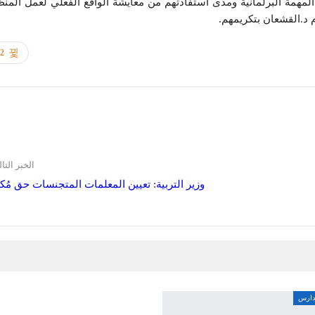
 المهمة البرلمانية ومدى استفادتهم من معايشة الواقع الفعلي لعمل المن
م د.القشعان بتكريمهم.
72
الخبر التا
وزير التربية: تعيين المعلمات المتجنسات حق مُ
مدارس