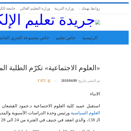
روابط تهمك ::
وزارة التربية
وزارة التعليم العالي
جامعة الك
الرئيسية
خاص تعليم
خاص مجموعة الجري القابض
اتحاد المدارس الخاصة
إدارة الجريدة
«العلوم الاجتماعية» تكرّم الطلبة ال
تم النشر بتاريخ
2018/04/09
1٬472
الانباء
استقبل عميد كلية العلوم الاجتماعية د.حمود القشعان
العلوم السياسية
ورئيس وحدة الدراسات الآسيوية والمدرس
الـ 138، والذي انعقد في جنيف في الفترة من 24 الى 28 مارس الماضي، وذلك بمبادرة من رئيس مجلس الأمة مرزوق الغانم.